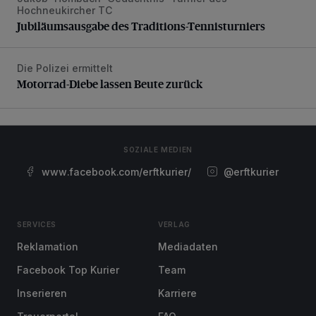
Hochneukircher TC
Jubiläumsausgabe des Traditions-Tennisturniers
Die Polizei ermittelt
Motorrad-Diebe lassen Beute zurück
Motorrad-Diebe lassen Beute zurück
SOZIALE MEDIEN
www.facebook.com/erftkurier/
@erftkurier
SERVICES
VERLAG
Reklamation
Mediadaten
Facebook Top Kurier
Team
Inserieren
Karriere