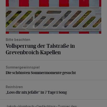
Bitte beachten
Vollsperrung der Talstraße in
Grevenbroich-Kapellen
Sommergewinnspiel
Die schönsten Sommermomente gesucht
Die schönsten Sommermomente gesucht
Reinhören
„Loss dir nix jefalle“ in 7 Tage 1 Song
„Loss dir nix jefalle“ in 7 Tage 1 Song
Jakob-Hombach-Gedächtnis-Turnier des
Jubiläumsausgabe des Traditions-Tennisturniers