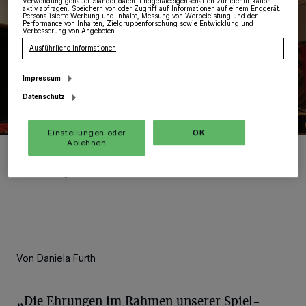
Verwendung genauer Standortdaten. Endgeräteeigenschaften zur Identifikation
aktiv abfragen. Speichern von oder Zugriff auf Informationen auf einem Endgerät.
Personalisierte Werbung und Inhalte, Messung von Werbeleistung und der
Performance von Inhalten, Zielgruppenforschung sowie Entwicklung und
Verbesserung von Angeboten.
Ausführliche Informationen
Impressum
Datenschutz
Einstellungen oder
OK
Ablehnen
Bei der Spiel-Sport-Show werden auch in diesem Jahr wieder
Sportler ihr Können zeigen.
Foto: Venka Koglin
Von Daniela Furth
„Die Ehrungen im Rahmen unserer Spiel-