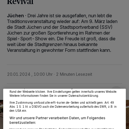
Revival
Jüchen
·
Drei Jahre ist sie ausgefallen, nun lebt die
Traditionsveranstaltung wieder auf: Am 9. März laden
die Stadt Jüchen und der Stadtsportverband (SSV)
Jüchen zur großen Sportlerehrung im Rahmen der
Spiel-Sport-Show ein. Die Freude ist groß, dass die
weit über die Stadtgrenzen hinaus bekannte
Veranstaltung in gewohnter Form stattfinden kann.
Wir und unsere
218
-Partner speichern und greifen auf personenbezogene Daten
wie Browserdaten oder eindeutige Kennungen auf Ihrem Gerät zu. Durch Auswahl
von OK aktivieren Sie Tracking-Technologien für die unter „Wir und unsere
Partner verarbeiten Daten, um Ihnen Dienste bereitzustellen“ aufgeführten
20.01.2024 , 10:00 Uhr
2 Minuten Lesezeit
Zwecke. Wenn Tracker deaktiviert sind, sind manche Inhalte und Anzeigen
möglicherweise nicht mehr so relevant für Sie. Sie können dieses Menü jederzeit
wieder aufrufen, um Ihre Einstellungen zu ändern oder Ihre Einwilligung zu
widerrufen, indem Sie auf den Link Einstellungen oder Ablehnen am unteren
Rand der Webseite klicken. Ihre Einstellungen gelten innerhalb unseres Website.
Weitere Informationen finden Sie in unserer Datenschutzerklärung.
Ihre Zustimmung umfasst alle erft-kurier.de-Seiten und schließt gem. Art. 49
Abs. 1 S. 1 lit. a DSGVO auch die Datenverarbeitung außerhalb des EWR, z.B. in
den USA ein.
Wir und unsere Partner verarbeiten Daten, um Folgendes
bereitzustellen: