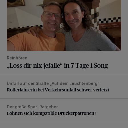
Reinhören
„Loss dir nix jefalle“ in 7 Tage 1 Song
Unfall auf der Straße „Auf dem Leuchtenberg“
Rollerfahrerin bei Verkehrsunfall schwer verletzt
Rollerfahrerin bei Verkehrsunfall schwer verletzt
Der große Spar-Ratgeber
Lohnen sich kompatible Druckerpatronen?
Lohnen sich kompatible Druckerpatronen?