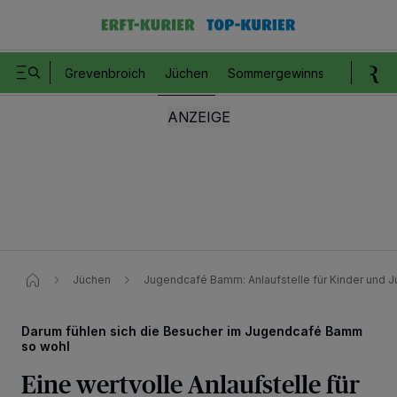
Grevenbroich
Jüchen
Sommergewinnspiel
Romm
Jüchen
Jugendcafé Bamm: Anlaufstelle für Kinder und J
Darum fühlen sich die Besucher im Jugendcafé Bamm
so wohl
Eine wertvolle Anlaufstelle für