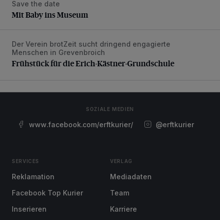
Save the date
Mit Baby ins Museum
Mit Baby ins Museum
Der Verein brotZeit sucht dringend engagierte
Frühstück für die Erich-Kästner-Grundschule
Menschen in Grevenbroich
Frühstück für die Erich-Kästner-Grundschule
SOZIALE MEDIEN
www.facebook.com/erftkurier/
@erftkurier
SERVICES
VERLAG
Reklamation
Mediadaten
Facebook Top Kurier
Team
Inserieren
Karriere