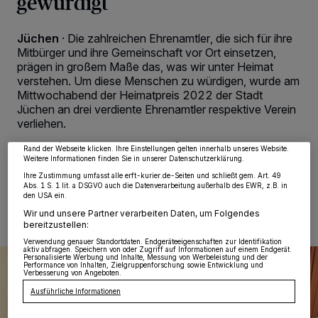
gewürdigt
Jüchen
·
Die zahlreichen Ehrenamtler, die sich für ihre
Mitbürger und ihre Gemeinschaft vor Ort einsetzen,
prägen in großem Maße das, was wir unter Heimat
Wir und unsere
218
-Partner speichern und greifen auf personenbezogene Daten
verstehen. Um diese Menschen zu würdigen, wurde am
wie Browserdaten oder eindeutige Kennungen auf Ihrem Gerät zu. Durch Auswahl
von OK aktivieren Sie Tracking-Technologien für die unter „Wir und unsere
Mittwochabend der Heimatpreis 2022 der Stadt
Partner verarbeiten Daten, um Ihnen Dienste bereitzustellen“ aufgeführten
Jüchen an drei verdiente Ehrenamtler respektive Verein
Zwecke. Wenn Tracker deaktiviert sind, sind manche Inhalte und Anzeigen
möglicherweise nicht mehr so relevant für Sie. Sie können dieses Menü jederzeit
verliehen.
wieder aufrufen, um Ihre Einstellungen zu ändern oder Ihre Einwilligung zu
widerrufen, indem Sie auf den Link Einstellungen oder Ablehnen am unteren
Rand der Webseite klicken. Ihre Einstellungen gelten innerhalb unseres Website.
Weitere Informationen finden Sie in unserer Datenschutzerklärung.
Ihre Zustimmung umfasst alle erft-kurier.de-Seiten und schließt gem. Art. 49
09.12.2022 , 11:45 Uhr
2 Minuten Lesezeit
Abs. 1 S. 1 lit. a DSGVO auch die Datenverarbeitung außerhalb des EWR, z.B. in
den USA ein.
Wir und unsere Partner verarbeiten Daten, um Folgendes
bereitzustellen:
Verwendung genauer Standortdaten. Endgeräteeigenschaften zur Identifikation
aktiv abfragen. Speichern von oder Zugriff auf Informationen auf einem Endgerät.
Personalisierte Werbung und Inhalte, Messung von Werbeleistung und der
Performance von Inhalten, Zielgruppenforschung sowie Entwicklung und
Verbesserung von Angeboten.
Ausführliche Informationen