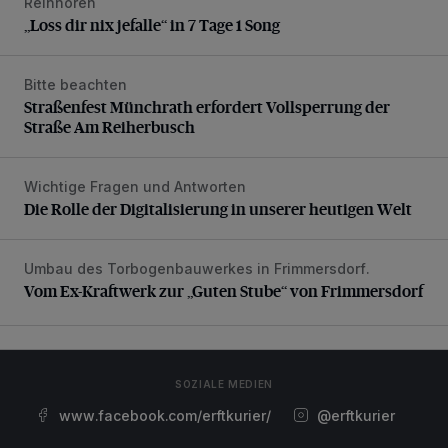
Reinhören
„Loss dir nix jefalle“ in 7 Tage 1 Song
„Loss dir nix jefalle“ in 7 Tage 1 Song
Bitte beachten
Straßenfest Münchrath erfordert Vollsperrung der Straße 
Straßenfest Münchrath erfordert Vollsperrung der
Straße Am Reiherbusch
Wichtige Fragen und Antworten
Die Rolle der Digitalisierung in unserer heutigen Welt
Die Rolle der Digitalisierung in unserer heutigen Welt
Umbau des Torbogenbauwerkes in Frimmersdorf.
Vom Ex-Kraftwerk zur „Guten Stube“ von Frimmersdorf
Vom Ex-Kraftwerk zur „Guten Stube“ von Frimmersdorf
SOZIALE MEDIEN
www.facebook.com/erftkurier/
@erftkurier