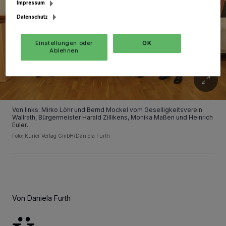
Impressum
Datenschutz
Einstellungen oder
OK
Ablehnen
Von links: Mirko Löhr und Bernd Mockel vom Geselligkeitsverein
Wallrath, Bürgermeister Harald Zillikens, Monika Maßen und Heinrich
Euler.
Foto: Kurier Verlag GmbH/Daniela Furth
Von Daniela Furth