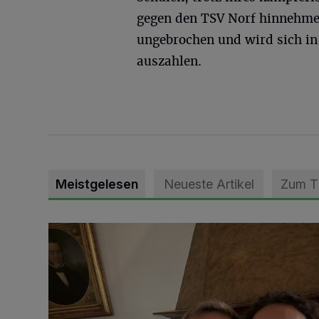
gegen den TSV Norf hinnehmen
ungebrochen und wird sich in
auszahlen.
Meistgelesen
Neueste Artikel
Zum 
„Loss dir nix jefalle“ in 7 Tage 1 Song