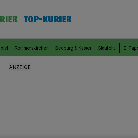
piel
Rommerskirchen
Bedburg & Kaster
Blaulicht
E-Pap