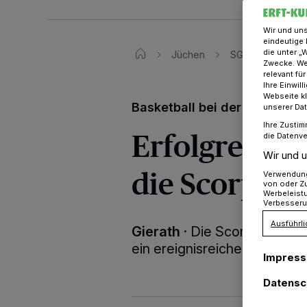
Wir und un
eindeutige 
die unter „
Jüchen
SG Gierath: Erfo
Zwecke. Wen
relevant fü
Ihre Einwil
Webseite kl
Basketball bei der SG Gierat
unserer Da
Ihre Zustim
Erfolgreich
die Datenve
Wir und u
die Scorpion
Verwendung 
von oder Zu
Werbeleist
Verbesseru
Ausführli
Gierath
·
Die Scorpions, die
ein ereignisreiches Wochen
Impres
Datensc