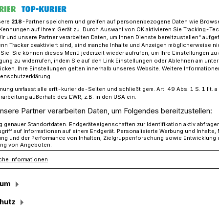
sere
218
-Partner speichern und greifen auf personenbezogene Daten wie Brows
Kennungen auf Ihrem Gerät zu. Durch Auswahl von OK aktivieren Sie Tracking-Te
Wir und unsere Partner verarbeiten Daten, um Ihnen Dienste bereitzustellen“ aufge
lgreiches Wochenende für die Scorpions
n Tracker deaktiviert sind, sind manche Inhalte und Anzeigen möglicherweise ni
r Sie. Sie können dieses Menü jederzeit wieder aufrufen, um Ihre Einstellungen zu
ligung zu widerrufen, indem Sie auf den Link Einstellungen oder Ablehnen am unte
icken. Ihre Einstellungen gelten innerhalb unseres Website. Weitere Informationen
h
tenschutzerklärung.
mung umfasst alle erft-kurier.de-Seiten und schließt gem. Art. 49 Abs. 1 S. 1 lit
es Wochenende für
rarbeitung außerhalb des EWR, z.B. in den USA ein.
nsere Partner verarbeiten Daten, um Folgendes bereitzustellen:
s
genauer Standortdaten. Endgeräteeigenschaften zur Identifikation aktiv abfrage
griff auf Informationen auf einem Endgerät. Personalisierte Werbung und Inhalte
ung und der Performance von Inhalten, Zielgruppenforschung sowie Entwicklung
ng von Angeboten.
che Informationen
 Basketballer der SG Gierath, blicken auf
ende zurück.
sum
hutz