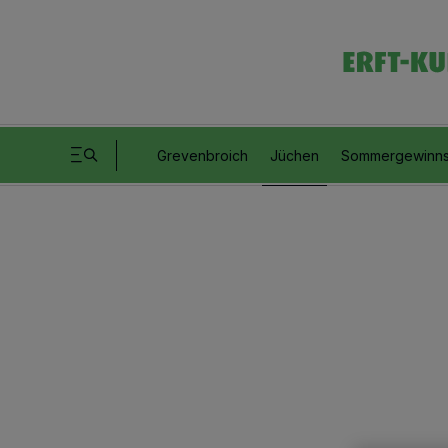
Grevenbroich
Jüchen
Sommergewinns