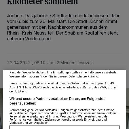
Kilometer sammeln
Jüchen. Das jährliche Stadtradeln findet in diesem Jahr
vom 6. bis zum 26. Mai statt. Die Stadt Jüchen nimmt
gemeinsam mit den Nachbarkommunen aus dem
Rhein-Kreis Neuss teil. Der Spaß am Radfahren steht
dabei im Vordergrund.
Wir und unsere
218
-Partner speichern und greifen auf personenbezogene Daten
wie Browserdaten oder eindeutige Kennungen auf Ihrem Gerät zu. Durch Auswahl
von OK aktivieren Sie Tracking-Technologien für die unter „Wir und unsere
Partner verarbeiten Daten, um Ihnen Dienste bereitzustellen“ aufgeführten
Zwecke. Wenn Tracker deaktiviert sind, sind manche Inhalte und Anzeigen
möglicherweise nicht mehr so relevant für Sie. Sie können dieses Menü jederzeit
22.04.2022 , 08:10 Uhr
2 Minuten Lesezeit
wieder aufrufen, um Ihre Einstellungen zu ändern oder Ihre Einwilligung zu
widerrufen, indem Sie auf den Link Einstellungen oder Ablehnen am unteren
Rand der Webseite klicken. Ihre Einstellungen gelten innerhalb unseres Website.
Weitere Informationen finden Sie in unserer Datenschutzerklärung.
Ihre Zustimmung umfasst alle erft-kurier.de-Seiten und schließt gem. Art. 49
Abs. 1 S. 1 lit. a DSGVO auch die Datenverarbeitung außerhalb des EWR, z.B. in
den USA ein.
Wir und unsere Partner verarbeiten Daten, um Folgendes
bereitzustellen:
Verwendung genauer Standortdaten. Endgeräteeigenschaften zur Identifikation
aktiv abfragen. Speichern von oder Zugriff auf Informationen auf einem Endgerät.
Personalisierte Werbung und Inhalte, Messung von Werbeleistung und der
Performance von Inhalten, Zielgruppenforschung sowie Entwicklung und
Verbesserung von Angeboten.