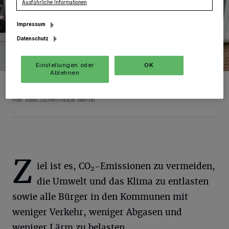
Ausführliche Informationen
Impressum
Datenschutz
Einstellungen oder
OK
Ablehnen
Jan Daley Kübel ist Teamkapitän der Jüchener Radfahrer: Wer
schließt sich der Gruppe an?
Foto: Stadt Jüchen/Pascal Wenzel
Z
iel ist es, CO
-Emissionen zu vermeiden,
2
die Umwelt und das Klima zu entlasten
sowie alle Bürger in den Kommunen mit
weniger Verkehr, weniger Abgasen und
weniger Lärm zu belasten.