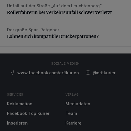
Unfall auf der Straße „Auf dem Leuchtenberg“
Rollerfahrerin bei Verkehrsunfall schwer verletzt
Rollerfahrerin bei Verkehrsunfall schwer verletzt
Der große Spar-Ratgeber
Lohnen sich kompatible Druckerpatronen?
Lohnen sich kompatible Druckerpatronen?
SOZIALE MEDIEN
www.facebook.com/erftkurier/
@erftkurier
SERVICES
VERLAG
Reklamation
Mediadaten
Facebook Top Kurier
Team
Inserieren
Karriere