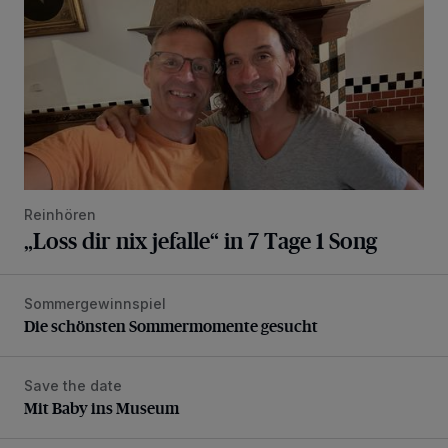
Reinhören
„Loss dir nix jefalle“ in 7 Tage 1 Song
Sommergewinnspiel
Die schönsten Sommermomente gesucht
Die schönsten Sommermomente gesucht
Save the date
Mit Baby ins Museum
Mit Baby ins Museum