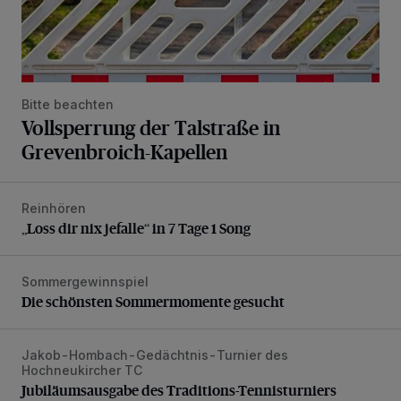
Bitte beachten
Vollsperrung der Talstraße in
Grevenbroich-Kapellen
Reinhören
„Loss dir nix jefalle“ in 7 Tage 1 Song
„Loss dir nix jefalle“ in 7 Tage 1 Song
Sommergewinnspiel
Die schönsten Sommermomente gesucht
Die schönsten Sommermomente gesucht
Jakob-Hombach-Gedächtnis-Turnier des
Jubiläumsausgabe des Traditions-Tennisturniers
Hochneukircher TC
Jubiläumsausgabe des Traditions-Tennisturniers