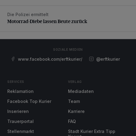
Die Polizei ermittelt
Motorrad-Diebe lassen Beute zurück
Motorrad-Diebe lassen Beute zurück
SOZIALE MEDIEN
www.facebook.com/erftkurier/
@erftkurier
SERVICES
VERLAG
Reklamation
Mediadaten
Facebook Top Kurier
Team
Inserieren
Karriere
Trauerportal
FAQ
Stellenmarkt
Stadt Kurier Extra Tipp