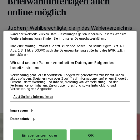
Briefwahlunterlagen auch
wie Browserdaten oder eindeutige Kennungen auf Ihrem Gerät zu. Durch Auswahl
online möglich
von OK aktivieren Sie Tracking-Technologien für die unter „Wir und unsere
Partner verarbeiten Daten, um Ihnen Dienste bereitzustellen“ aufgeführten
Zwecke. Wenn Tracker deaktiviert sind, sind manche Inhalte und Anzeigen
möglicherweise nicht mehr so relevant für Sie. Sie können dieses Menü jederzeit
wieder aufrufen, um Ihre Einstellungen zu ändern oder Ihre Einwilligung zu
Jüchen
·
Wahlberechtigte, die in das Wählerverzeichnis
widerrufen, indem Sie auf den Link Einstellungen oder Ablehnen am unteren
eingetragen sind und am Wahltag nicht im Wahllokal
Rand der Webseite klicken. Ihre Einstellungen gelten innerhalb unseres Website.
Weitere Informationen finden Sie in unserer Datenschutzerklärung.
wählen können oder möchten, haben ab sofort die
Möglichkeit, durch Briefwahl an der Landtagswahl
Ihre Zustimmung umfasst alle erft-kurier.de-Seiten und schließt gem. Art. 49
Abs. 1 S. 1 lit. a DSGVO auch die Datenverarbeitung außerhalb des EWR, z.B. in
teilzunehmen. Für die Briefwahl werden ein Wahlschein
den USA ein.
und die dazugehörigen Briefwahlunterlagen benötigt.
Wir und unsere Partner verarbeiten Daten, um Folgendes
bereitzustellen:
Verwendung genauer Standortdaten. Endgeräteeigenschaften zur Identifikation
aktiv abfragen. Speichern von oder Zugriff auf Informationen auf einem Endgerät.
Personalisierte Werbung und Inhalte, Messung von Werbeleistung und der
13.04.2022 , 15:11 Uhr
Eine Minute Lesezeit
Performance von Inhalten, Zielgruppenforschung sowie Entwicklung und
Verbesserung von Angeboten.
Ausführliche Informationen
Impressum
Datenschutz
Einstellungen oder
OK
Ablehnen