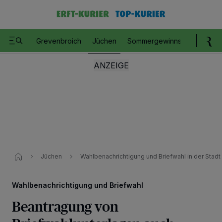
Grevenbroich
Jüchen
Sommergewinnspiel
Romm
Jüchen
Wahlbenachrichtigung und Briefwahl in der Stad
Wahlbenachrichtigung und Briefwahl
Beantragung von
Wir und unsere
218
-Partner speichern und greifen auf personenbezogene Daten