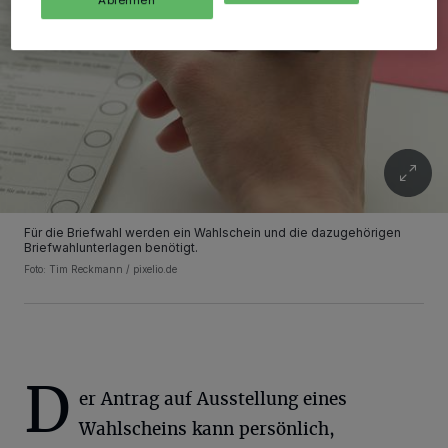
Für die Briefwahl werden ein Wahlschein und die dazugehörigen
Briefwahlunterlagen benötigt.
Foto: Tim Reckmann / pixelio.de
D
er Antrag auf Ausstellung eines
Wahlscheins kann persönlich,