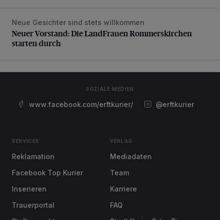
Neue Gesichter sind stets willkommen
Neuer Vorstand: Die LandFrauen Rommerskirchen starten 
Neuer Vorstand: Die LandFrauen Rommerskirchen
starten durch
SOZIALE MEDIEN
www.facebook.com/erftkurier/
@erftkurier
SERVICES
VERLAG
Reklamation
Mediadaten
Facebook Top Kurier
Team
Inserieren
Karriere
Trauerportal
FAQ