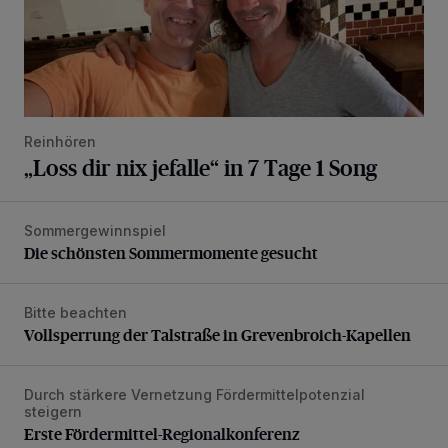
Reinhören
„Loss dir nix jefalle“ in 7 Tage 1 Song
Sommergewinnspiel
Die schönsten Sommermomente gesucht
Die schönsten Sommermomente gesucht
Bitte beachten
Vollsperrung der Talstraße in Grevenbroich-Kapellen
Vollsperrung der Talstraße in Grevenbroich-Kapellen
Durch stärkere Vernetzung Fördermittelpotenzial
Erste Fördermittel-Regionalkonferenz
steigern
Erste Fördermittel-Regionalkonferenz