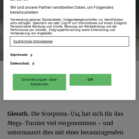
Wir und unsere Partner verarbeiten Daten, um Folgendes
bereitzustellen:
Verwendung genauer Standortdaten. Endgeräteeigenschaften zur Identifikation
aktiv abfragen. Speichern von oder Zugriff auf Informationen auf einem Endgerät.
Personalisierte Werbung und Inhalte, Messung von Werbeleistung und der
Performance von Inhalten, Zielgruppenforschung sowie Entwicklung und
Verbesserung von Angeboten.
Ausführliche Informationen
Impressum
Datenschutz
Scorpions U14
Foto: Rafaneli
Einstellungen oder
OK
Ablehnen
Gierath.
Die Scorpions-U14 hat sich für das
Mega-Turnier viel vorgenommen – und
untermauert dies mit einer herausragenden