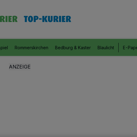
piel
Rommerskirchen
Bedburg & Kaster
Blaulicht
E-Pap