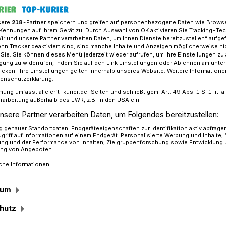
sere
218
-Partner speichern und greifen auf personenbezogene Daten wie Brows
Kennungen auf Ihrem Gerät zu. Durch Auswahl von OK aktivieren Sie Tracking-Te
Wir und unsere Partner verarbeiten Daten, um Ihnen Dienste bereitzustellen“ aufge
hen Garzweiler im Kreispokal-Finale gegen SC Kapellen
n Tracker deaktiviert sind, sind manche Inhalte und Anzeigen möglicherweise ni
r Sie. Sie können dieses Menü jederzeit wieder aufrufen, um Ihre Einstellungen zu
ligung zu widerrufen, indem Sie auf den Link Einstellungen oder Ablehnen am unte
icken. Ihre Einstellungen gelten innerhalb unseres Website. Weitere Informationen
tzen
tenschutzerklärung.
mung umfasst alle erft-kurier.de-Seiten und schließt gem. Art. 49 Abs. 1 S. 1 lit
 im Kreis-
rarbeitung außerhalb des EWR, z.B. in den USA ein.
nsere Partner verarbeiten Daten, um Folgendes bereitzustellen:
genauer Standortdaten. Endgeräteeigenschaften zur Identifikation aktiv abfrage
griff auf Informationen auf einem Endgerät. Personalisierte Werbung und Inhalte
ung und der Performance von Inhalten, Zielgruppenforschung sowie Entwicklung
ng von Angeboten.
che Informationen
in-Kreis: Am Ostermontag, 18. April, gibt
m Fußball-Kreispokal. Ab 16 Uhr treffen
sum
 und der VfL Jüchen-Garzweiler
hutz