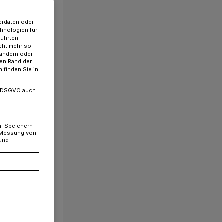
erdaten oder
chnologien für
führten
cht mehr so
 ändern oder
ren Rand der
 finden Sie in
. a DSGVO auch
n. Speichern
, Messung von
 und