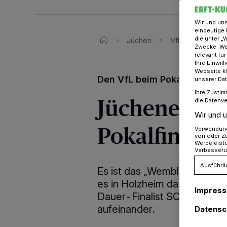
Wir und un
eindeutige 
die unter „
Jüchen
VfL Viktoria Jüc
Zwecke. Wen
relevant fü
Ihre Einwil
Webseite kl
Den VfL beim Pokal unterstü
unserer Da
Ihre Zustim
Jüchener VfL
die Datenve
Wir und u
Pokalfinale
Verwendung 
von oder Zu
Werbeleist
Verbesseru
Ausführli
Es ist das „Wembley“ im Rhe
es in Holzheim das Finale i
Impres
Dauer-Finalist SC Kapellen
aufeinander.
Datensc