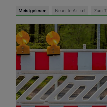
Meistgelesen
Neueste Artikel
Zum 
Vollsperrung der Talstraße in Grevenbroich-Kapellen