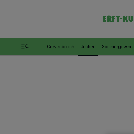
Grevenbroich
Jüchen
Sommergewinns