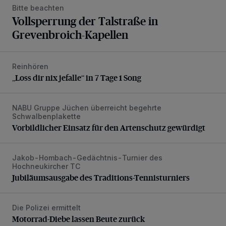
Bitte beachten
Vollsperrung der Talstraße in
Grevenbroich-Kapellen
Reinhören
„Loss dir nix jefalle“ in 7 Tage 1 Song
„Loss dir nix jefalle“ in 7 Tage 1 Song
NABU Gruppe Jüchen überreicht begehrte
Vorbildlicher Einsatz für den Artenschutz gewürdigt
Schwalbenplakette
Vorbildlicher Einsatz für den Artenschutz gewürdigt
Jakob-Hombach-Gedächtnis-Turnier des
Jubiläumsausgabe des Traditions-Tennisturniers
Hochneukircher TC
Jubiläumsausgabe des Traditions-Tennisturniers
Die Polizei ermittelt
Motorrad-Diebe lassen Beute zurück
Motorrad-Diebe lassen Beute zurück