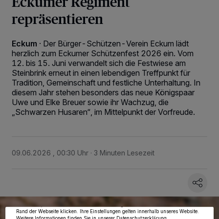
Eckumer Regiment
repräsentieren
Eckum
·
Der Bürger-Schützen-Verein Eckum lädt
herzlich zum Eckumer Schützenfest 2026 ein. Vom
12. bis 15. Juni verwandelt sich die Festwiese am
Steinbrink erneut in einen lebendigen Treffpunkt für
Tradition, Gemeinschaft und festliche Unterhaltung. In
diesem Jahr stehen besonders das neue Königspaar
Uwe und Elke Breuer sowie ihr Wachzug, die
„Schwarzen Husaren“, im Mittelpunkt der Vorfreude.
09.06.2026 , 00:30 Uhr
3 Minuten Lesezeit
Wir und unsere
218
-Partner speichern und greifen auf personenbezogene Daten
wie Browserdaten oder eindeutige Kennungen auf Ihrem Gerät zu. Durch Auswahl
von OK aktivieren Sie Tracking-Technologien für die unter „Wir und unsere
Partner verarbeiten Daten, um Ihnen Dienste bereitzustellen“ aufgeführten
Zwecke. Wenn Tracker deaktiviert sind, sind manche Inhalte und Anzeigen
möglicherweise nicht mehr so relevant für Sie. Sie können dieses Menü jederzeit
wieder aufrufen, um Ihre Einstellungen zu ändern oder Ihre Einwilligung zu
widerrufen, indem Sie auf den Link Einstellungen oder Ablehnen am unteren
Rand der Webseite klicken. Ihre Einstellungen gelten innerhalb unseres Website.
Weitere Informationen finden Sie in unserer Datenschutzerklärung.