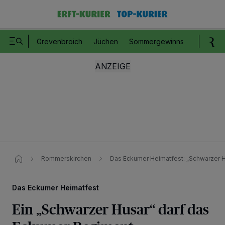
Grevenbroich
Jüchen
Sommergewinnspiel
Romm
Rommerskirchen
Das Eckumer Heimatfest: „Schwarzer H
Das Eckumer Heimatfest
Ein „Schwarzer Husar“ darf das