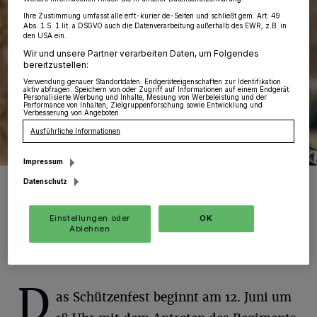
Ihre Zustimmung umfasst alle erft-kurier.de-Seiten und schließt gem. Art. 49
Abs. 1 S. 1 lit. a DSGVO auch die Datenverarbeitung außerhalb des EWR, z.B. in
den USA ein.
Wir und unsere Partner verarbeiten Daten, um Folgendes
bereitzustellen:
Verwendung genauer Standortdaten. Endgeräteeigenschaften zur Identifikation
aktiv abfragen. Speichern von oder Zugriff auf Informationen auf einem Endgerät.
Personalisierte Werbung und Inhalte, Messung von Werbeleistung und der
Performance von Inhalten, Zielgruppenforschung sowie Entwicklung und
Verbesserung von Angeboten.
Ausführliche Informationen
Impressum
Uwe Breuer ist König Nummer 6 im Zug „Schwarze Husaren Eckum“
Datenschutz
und lebt stets nach seinem Motto „Das Leben ist schön!“.
Foto: BSV./Christoph Söldner
Einstellungen oder
OK
Ablehnen
D
as Schützenfest beginnt am 12. Juni um