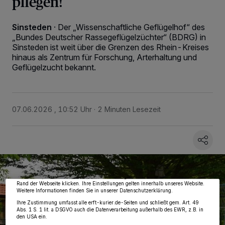
pflegen!
Sinsteden
·
Der „Wissenschaftliche Geflügelhof“ des
„Bundes Deutscher Rassegeflügelzüchter“ (BDRG) in
Sinsteden ist weit über die Grenzen des Rhein-Kreises
hinaus als Zentrum für Forschung, Arterhaltung und
Geflügelzucht bekannt.
07.06.2026 , 10:52 Uhr
2 Minuten Lesezeit
Wir und unsere
218
-Partner speichern und greifen auf personenbezogene Daten
wie Browserdaten oder eindeutige Kennungen auf Ihrem Gerät zu. Durch Auswahl
von OK aktivieren Sie Tracking-Technologien für die unter „Wir und unsere
Partner verarbeiten Daten, um Ihnen Dienste bereitzustellen“ aufgeführten
Zwecke. Wenn Tracker deaktiviert sind, sind manche Inhalte und Anzeigen
möglicherweise nicht mehr so relevant für Sie. Sie können dieses Menü jederzeit
wieder aufrufen, um Ihre Einstellungen zu ändern oder Ihre Einwilligung zu
widerrufen, indem Sie auf den Link Einstellungen oder Ablehnen am unteren
Rand der Webseite klicken. Ihre Einstellungen gelten innerhalb unseres Website.
Weitere Informationen finden Sie in unserer Datenschutzerklärung.
Ihre Zustimmung umfasst alle erft-kurier.de-Seiten und schließt gem. Art. 49
Abs. 1 S. 1 lit. a DSGVO auch die Datenverarbeitung außerhalb des EWR, z.B. in
den USA ein.