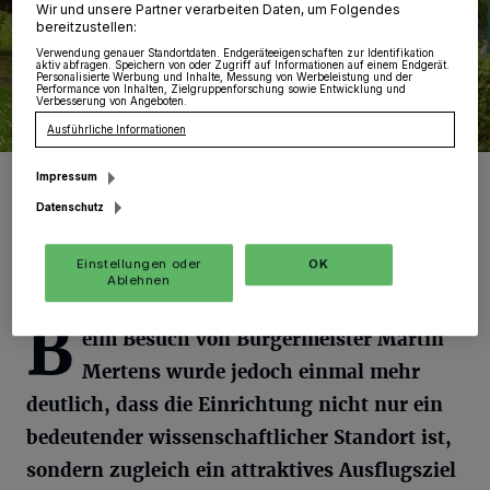
Wir und unsere Partner verarbeiten Daten, um Folgendes
bereitzustellen:
Verwendung genauer Standortdaten. Endgeräteeigenschaften zur Identifikation
aktiv abfragen. Speichern von oder Zugriff auf Informationen auf einem Endgerät.
Personalisierte Werbung und Inhalte, Messung von Werbeleistung und der
Performance von Inhalten, Zielgruppenforschung sowie Entwicklung und
Verbesserung von Angeboten.
Ausführliche Informationen
Großer Bahnhof für Bürgermeister Mertens auf dem Geflügelhof-
Impressum
Foto: SMeu.
Datenschutz
Einstellungen oder
OK
Ablehnen
B
eim Besuch von Bürgermeister Martin
Mertens wurde jedoch einmal mehr
deutlich, dass die Einrichtung nicht nur ein
bedeutender wissenschaftlicher Standort ist,
sondern zugleich ein attraktives Ausflugsziel