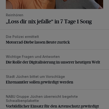
Reinhören
„Loss dir nix jefalle“ in 7 Tage 1 Song
Die Polizei ermittelt
Motorrad-Diebe lassen Beute zurück
Motorrad-Diebe lassen Beute zurück
Wichtige Fragen und Antworten
Die Rolle der Digitalisierung in unserer heutigen Welt
Die Rolle der Digitalisierung in unserer heutigen Welt
Stadt Jüchen bittet um Vorschläge
Ehrenamtler sollen gewürdigt werden
Ehrenamtler sollen gewürdigt werden
NABU Gruppe Jüchen überreicht begehrte
Vorbildlicher Einsatz für den Artenschutz gewürdigt
Schwalbenplakette
Vorbildlicher Einsatz für den Artenschutz gewürdigt