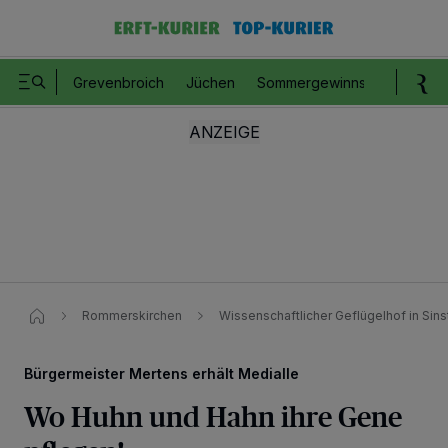
Grevenbroich
Jüchen
Sommergewinnspiel
Romm
Rommerskirchen
Wissenschaftlicher Geflügelhof in Sin
Bürgermeister Mertens erhält Medialle
Wo Huhn und Hahn ihre Gene