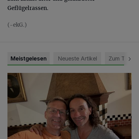
Geflügelrassen.
(-ekG.)
Meistgelesen
Neueste Artikel
Zum Thema
„Loss dir nix jefalle“ in 7 Tage 1 Song