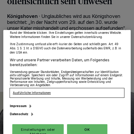
offensichtlich sein Unwesen
wie Browserdaten oder eindeutige Kennungen auf Ihrem Gerät zu. Durch Auswahl
von OK aktivieren Sie Tracking-Technologien für die unter „Wir und unsere
Partner verarbeiten Daten, um Ihnen Dienste bereitzustellen“ aufgeführten
Königshoven
·
Unglaubliches wird aus Königshoven
Zwecke. Wenn Tracker deaktiviert sind, sind manche Inhalte und Anzeigen
möglicherweise nicht mehr so relevant für Sie. Sie können dieses Menü jederzeit
berichtet: „In der Nacht vom 29. auf den 30. wurde
wieder aufrufen, um Ihre Einstellungen zu ändern oder Ihre Einwilligung zu
unser Kater misshandelt und erschossen aufgefunden“,
widerrufen, indem Sie auf den Link Einstellungen oder Ablehnen am unteren
meldet sich Bel Altintop in der Redaktion des Erft-Kurier
Rand der Webseite klicken. Ihre Einstellungen gelten innerhalb unseres Website.
Weitere Informationen finden Sie in unserer Datenschutzerklärung.
zu Wort.
Ihre Zustimmung umfasst alle erft-kurier.de-Seiten und schließt gem. Art. 49
Abs. 1 S. 1 lit. a DSGVO auch die Datenverarbeitung außerhalb des EWR, z.B. in
den USA ein.
Wir und unsere Partner verarbeiten Daten, um Folgendes
05.05.2022 , 17:17 Uhr
Eine Minute Lesezeit
bereitzustellen:
Verwendung genauer Standortdaten. Endgeräteeigenschaften zur Identifikation
aktiv abfragen. Speichern von oder Zugriff auf Informationen auf einem Endgerät.
Personalisierte Werbung und Inhalte, Messung von Werbeleistung und der
Performance von Inhalten, Zielgruppenforschung sowie Entwicklung und
Verbesserung von Angeboten.
Ausführliche Informationen
Impressum
Datenschutz
Einstellungen oder
OK