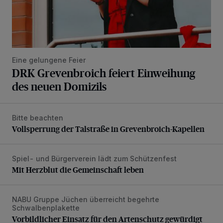
Eine gelungene Feier
DRK Grevenbroich feiert Einweihung
des neuen Domizils
Bitte beachten
Vollsperrung der Talstraße in Grevenbroich-Kapellen
Vollsperrung der Talstraße in Grevenbroich-Kapellen
Spiel- und Bürgerverein lädt zum Schützenfest
Mit Herzblut die Gemeinschaft leben
Mit Herzblut die Gemeinschaft leben
NABU Gruppe Jüchen überreicht begehrte
Vorbildlicher Einsatz für den Artenschutz gewürdigt
Schwalbenplakette
Vorbildlicher Einsatz für den Artenschutz gewürdigt