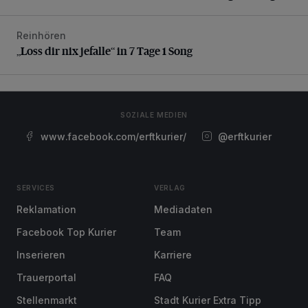
Reinhören
„Loss dir nix jefalle“ in 7 Tage 1 Song
„Loss dir nix jefalle“ in 7 Tage 1 Song
SOZIALE MEDIEN
www.facebook.com/erftkurier/
@erftkurier
SERVICES
VERLAG
Reklamation
Mediadaten
Facebook Top Kurier
Team
Inserieren
Karriere
Trauerportal
FAQ
Stellenmarkt
Stadt Kurier Extra Tipp