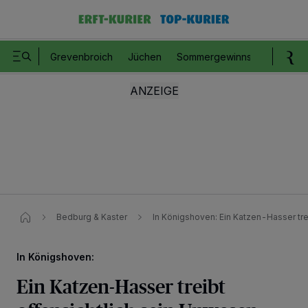
Grevenbroich
Jüchen
Sommergewinnspiel
Romm
Bedburg & Kaster
In Königshoven: Ein Katzen-Hasser tre
In Königshoven:
Ein Katzen-Hasser treibt
Wir und unsere
218
-Partner speichern und greifen auf personenbezogene Daten