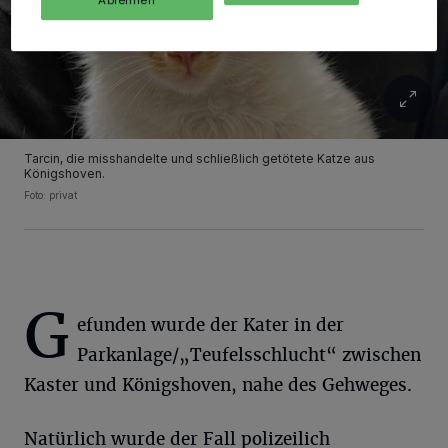
Ablehnen
Tarcin, die misshandelte und schließlich getötete Katze aus
Königshoven.
Foto: privat
G
efunden wurde der Kater in der
Parkanlage/„Teufelsschlucht“ zwischen
Kaster und Königshoven, nahe des Gehweges.
Natürlich wurde der Fall polizeilich