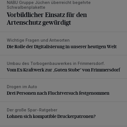
NABU Gruppe Jüchen überreicht begehrte
Schwalbenplakette
Vorbildlicher Einsatz für den
Artenschutz gewürdigt
Wichtige Fragen und Antworten
Die Rolle der Digitalisierung in unserer heutigen Welt
Die Rolle der Digitalisierung in unserer heutigen Welt
Umbau des Torbogenbauwerkes in Frimmersdorf.
Vom Ex-Kraftwerk zur „Guten Stube“ von Frimmersdorf
Vom Ex-Kraftwerk zur „Guten Stube“ von Frimmersdorf
Drogen im Auto
Drei Personen nach Fluchtversuch festgenommen
Drei Personen nach Fluchtversuch festgenommen
Der große Spar-Ratgeber
Lohnen sich kompatible Druckerpatronen?
Lohnen sich kompatible Druckerpatronen?