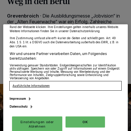
Weg in den Beruf
von OK aktivieren Sie Tracking-Technologien für die unter „Wir und unsere
Partner verarbeiten Daten, um Ihnen Dienste bereitzustellen“ aufgeführten
Zwecke. Wenn Tracker deaktiviert sind, sind manche Inhalte und Anzeigen
Grevenbroich
·
Die Ausbildungsmesse „Jobvision“ in
möglicherweise nicht mehr so relevant für Sie. Sie können dieses Menü jederzeit
wieder aufrufen, um Ihre Einstellungen zu ändern oder Ihre Einwilligung zu
der „Alten Feuerwache“ war ein Erfolg. Zahlreiche
widerrufen, indem Sie auf den Link Einstellungen oder Ablehnen am unteren
Schüler sowie andere Interessierte nutzten die Chance,
Rand der Webseite klicken. Ihre Einstellungen gelten innerhalb unseres Website.
Weitere Informationen finden Sie in unserer Datenschutzerklärung.
sich über die Wege in den Beruf zu informieren.
Ihre Zustimmung umfasst alle erft-kurier.de-Seiten und schließt gem. Art. 49
Abs. 1 S. 1 lit. a DSGVO auch die Datenverarbeitung außerhalb des EWR, z.B. in
den USA ein.
Wir und unsere Partner verarbeiten Daten, um Folgendes
26.03.2026 , 12:23 Uhr
Eine Minute Lesezeit
bereitzustellen:
Verwendung genauer Standortdaten. Endgeräteeigenschaften zur Identifikation
aktiv abfragen. Speichern von oder Zugriff auf Informationen auf einem Endgerät.
Personalisierte Werbung und Inhalte, Messung von Werbeleistung und der
Performance von Inhalten, Zielgruppenforschung sowie Entwicklung und
Verbesserung von Angeboten.
Ausführliche Informationen
Impressum
Datenschutz
Einstellungen oder
OK
Ablehnen