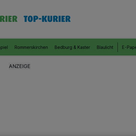
piel
Rommerskirchen
Bedburg & Kaster
Blaulicht
E-Pap