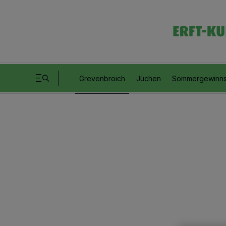
Grevenbroich
Jüchen
Sommergewinns