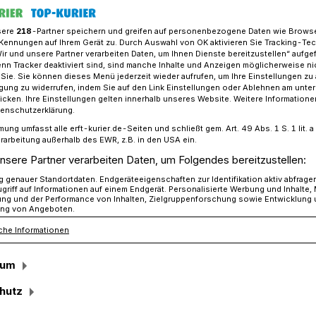
sere
218
-Partner speichern und greifen auf personenbezogene Daten wie Brows
Kennungen auf Ihrem Gerät zu. Durch Auswahl von OK aktivieren Sie Tracking-Te
Wir und unsere Partner verarbeiten Daten, um Ihnen Dienste bereitzustellen“ aufge
oven: „Living History 1648 Wevelinghoven“ am 20. und 21. Juni
n Tracker deaktiviert sind, sind manche Inhalte und Anzeigen möglicherweise ni
r Sie. Sie können dieses Menü jederzeit wieder aufrufen, um Ihre Einstellungen zu
ligung zu widerrufen, indem Sie auf den Link Einstellungen oder Ablehnen am unte
icken. Ihre Einstellungen gelten innerhalb unseres Website. Weitere Informationen
nghoven“ am 20. und 21. Juni
tenschutzerklärung.
mung umfasst alle erft-kurier.de-Seiten und schließt gem. Art. 49 Abs. 1 S. 1 lit
jahre am
rarbeitung außerhalb des EWR, z.B. in den USA ein.
nsere Partner verarbeiten Daten, um Folgendes bereitzustellen:
“
genauer Standortdaten. Endgeräteeigenschaften zur Identifikation aktiv abfrage
griff auf Informationen auf einem Endgerät. Personalisierte Werbung und Inhalte
ung und der Performance von Inhalten, Zielgruppenforschung sowie Entwicklung
ng von Angeboten.
che Informationen
erden Wevelinghoven und Langwaden für
chen Schauplatz. Mit einer „Living-
sum
nert der Verein „Historisches
acht vom 13. und 14. Juni 1648 – ein
hutz
„Hessenjahre am Niederrhein“, wenige