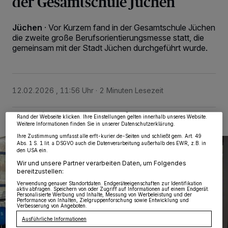
der Gesamtschule Jüchen
Jüchen
·
Vor Kurzem fand in der Gesamtschule Jüchen
die zweite große Berufsorientierungsmesse statt, die
gemeinsam mit der Stadt Jüchen durchgeführt wurde.
Wir und unsere
218
-Partner speichern und greifen auf personenbezogene Daten
wie Browserdaten oder eindeutige Kennungen auf Ihrem Gerät zu. Durch Auswahl
von OK aktivieren Sie Tracking-Technologien für die unter „Wir und unsere
Partner verarbeiten Daten, um Ihnen Dienste bereitzustellen“ aufgeführten
Zwecke. Wenn Tracker deaktiviert sind, sind manche Inhalte und Anzeigen
12.02.2026 , 11:56 Uhr
2 Minuten Lesezeit
möglicherweise nicht mehr so relevant für Sie. Sie können dieses Menü jederzeit
wieder aufrufen, um Ihre Einstellungen zu ändern oder Ihre Einwilligung zu
widerrufen, indem Sie auf den Link Einstellungen oder Ablehnen am unteren
Rand der Webseite klicken. Ihre Einstellungen gelten innerhalb unseres Website.
Weitere Informationen finden Sie in unserer Datenschutzerklärung.
Ihre Zustimmung umfasst alle erft-kurier.de-Seiten und schließt gem. Art. 49
Abs. 1 S. 1 lit. a DSGVO auch die Datenverarbeitung außerhalb des EWR, z.B. in
den USA ein.
Wir und unsere Partner verarbeiten Daten, um Folgendes
bereitzustellen:
Verwendung genauer Standortdaten. Endgeräteeigenschaften zur Identifikation
aktiv abfragen. Speichern von oder Zugriff auf Informationen auf einem Endgerät.
Personalisierte Werbung und Inhalte, Messung von Werbeleistung und der
Performance von Inhalten, Zielgruppenforschung sowie Entwicklung und
Verbesserung von Angeboten.
Ausführliche Informationen