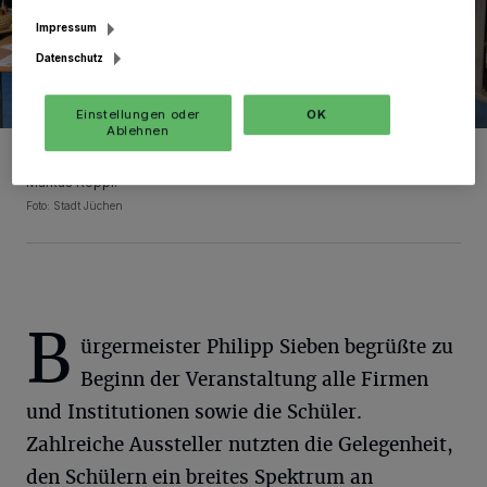
Impressum
Datenschutz
Einstellungen oder
OK
Ablehnen
Der Stand der Stadt Jüchen (von links): Sascha Königs, Philipp
Sieben, Frederik Eue, Sofia Porzi, Lisa Olschofski, Pia Gilleßen und
Markus Köppl.
Foto: Stadt Jüchen
B
ürgermeister Philipp Sieben begrüßte zu
Beginn der Veranstaltung alle Firmen
und Institutionen sowie die Schüler.
Zahlreiche Aussteller nutzten die Gelegenheit,
den Schülern ein breites Spektrum an