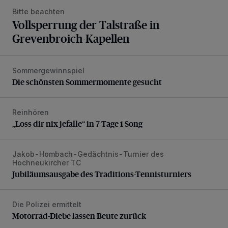
Bitte beachten
Vollsperrung der Talstraße in
Grevenbroich-Kapellen
Sommergewinnspiel
Die schönsten Sommermomente gesucht
Die schönsten Sommermomente gesucht
Reinhören
„Loss dir nix jefalle“ in 7 Tage 1 Song
„Loss dir nix jefalle“ in 7 Tage 1 Song
Jakob-Hombach-Gedächtnis-Turnier des
Jubiläumsausgabe des Traditions-Tennisturniers
Hochneukircher TC
Jubiläumsausgabe des Traditions-Tennisturniers
Die Polizei ermittelt
Motorrad-Diebe lassen Beute zurück
Motorrad-Diebe lassen Beute zurück