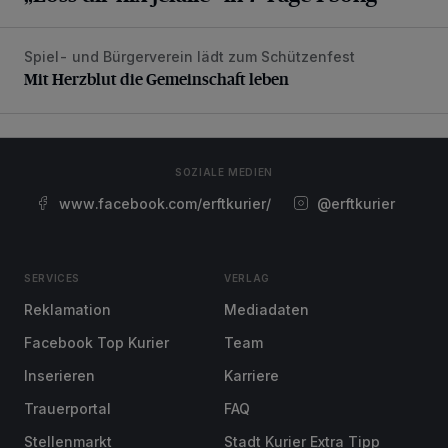
Spiel- und Bürgerverein lädt zum Schützenfest
Mit Herzblut die Gemeinschaft leben
Mit Herzblut die Gemeinschaft leben
SOZIALE MEDIEN
www.facebook.com/erftkurier/
@erftkurier
SERVICES
VERLAG
Reklamation
Mediadaten
Facebook Top Kurier
Team
Inserieren
Karriere
Trauerportal
FAQ
Stellenmarkt
Stadt Kurier Extra Tipp