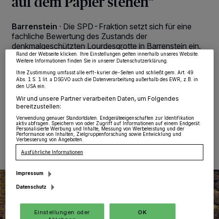
auf dem Papier stehen“
wie Browserdaten oder eindeutige Kennungen auf Ihrem Gerät zu. Durch Auswahl
von OK aktivieren Sie Tracking-Technologien für die unter „Wir und unsere
Partner verarbeiten Daten, um Ihnen Dienste bereitzustellen“ aufgeführten
Barrenstein
·
Die SPD-Fraktion setzt sich für eine
Zwecke. Wenn Tracker deaktiviert sind, sind manche Inhalte und Anzeigen
möglicherweise nicht mehr so relevant für Sie. Sie können dieses Menü jederzeit
fachliche Bewertung des Zustands der
wieder aufrufen, um Ihre Einstellungen zu ändern oder Ihre Einwilligung zu
denkmalgeschützten Lourdesgrotte in Barrenstein ein.
widerrufen, indem Sie auf den Link Einstellungen oder Ablehnen am unteren
Die Anlage wurde Ende 2024 offiziell in die
Rand der Webseite klicken. Ihre Einstellungen gelten innerhalb unseres Website.
Weitere Informationen finden Sie in unserer Datenschutzerklärung.
Denkmalliste der Stadt aufgenommen. Nun soll geprüft
Ihre Zustimmung umfasst alle erft-kurier.de-Seiten und schließt gem. Art. 49
werden, welche Maßnahmen zur Sicherung und
Abs. 1 S. 1 lit. a DSGVO auch die Datenverarbeitung außerhalb des EWR, z.B. in
Instandsetzung erforderlich sind.
den USA ein.
Wir und unsere Partner verarbeiten Daten, um Folgendes
bereitzustellen:
Verwendung genauer Standortdaten. Endgeräteeigenschaften zur Identifikation
aktiv abfragen. Speichern von oder Zugriff auf Informationen auf einem Endgerät.
22.03.2026 , 00:28 Uhr
Eine Minute Lesezeit
Personalisierte Werbung und Inhalte, Messung von Werbeleistung und der
Performance von Inhalten, Zielgruppenforschung sowie Entwicklung und
Verbesserung von Angeboten.
Ausführliche Informationen
Impressum
Datenschutz
Einstellungen oder
OK