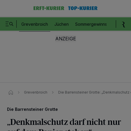
Grevenbroich
Jüchen
Sommergewinnspiel
Romm
Grevenbroich
Die Barrensteiner Grotte: „Denkmalschutz 
Die Barrensteiner Grotte
„Denkmalschutz darf nicht nur
Wir und unsere
218
-Partner speichern und greifen auf personenbezogene Daten