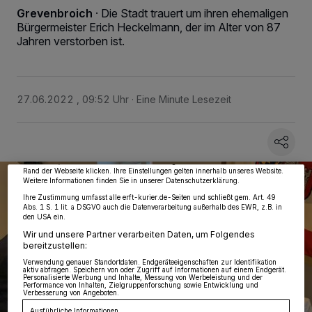
Grevenbroich
·
Die Stadt trauert um ihren ehemaligen
Bürgermeister Erich Heckelmann, der im Alter von 87
Jahren verstorben ist.
Wir und unsere
218
-Partner speichern und greifen auf personenbezogene Daten
27.06.2022 , 09:52 Uhr
Eine Minute Lesezeit
wie Browserdaten oder eindeutige Kennungen auf Ihrem Gerät zu. Durch Auswahl
von OK aktivieren Sie Tracking-Technologien für die unter „Wir und unsere
Partner verarbeiten Daten, um Ihnen Dienste bereitzustellen“ aufgeführten
Zwecke. Wenn Tracker deaktiviert sind, sind manche Inhalte und Anzeigen
möglicherweise nicht mehr so relevant für Sie. Sie können dieses Menü jederzeit
wieder aufrufen, um Ihre Einstellungen zu ändern oder Ihre Einwilligung zu
widerrufen, indem Sie auf den Link Einstellungen oder Ablehnen am unteren
Rand der Webseite klicken. Ihre Einstellungen gelten innerhalb unseres Website.
Weitere Informationen finden Sie in unserer Datenschutzerklärung.
Ihre Zustimmung umfasst alle erft-kurier.de-Seiten und schließt gem. Art. 49
Abs. 1 S. 1 lit. a DSGVO auch die Datenverarbeitung außerhalb des EWR, z.B. in
den USA ein.
Wir und unsere Partner verarbeiten Daten, um Folgendes
bereitzustellen:
Verwendung genauer Standortdaten. Endgeräteeigenschaften zur Identifikation
aktiv abfragen. Speichern von oder Zugriff auf Informationen auf einem Endgerät.
Personalisierte Werbung und Inhalte, Messung von Werbeleistung und der
Performance von Inhalten, Zielgruppenforschung sowie Entwicklung und
Verbesserung von Angeboten.
Ausführliche Informationen