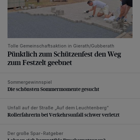
Tolle Gemeinschaftsaktion in Gierath/Gubberath
Pünktlich zum Schützenfest den Weg
zum Festzelt geebnet
Sommergewinnspiel
Die schönsten Sommermomente gesucht
Die schönsten Sommermomente gesucht
Unfall auf der Straße „Auf dem Leuchtenberg“
Rollerfahrerin bei Verkehrsunfall schwer verletzt
Rollerfahrerin bei Verkehrsunfall schwer verletzt
Der große Spar-Ratgeber
Lohnen sich kompatible Druckerpatronen?