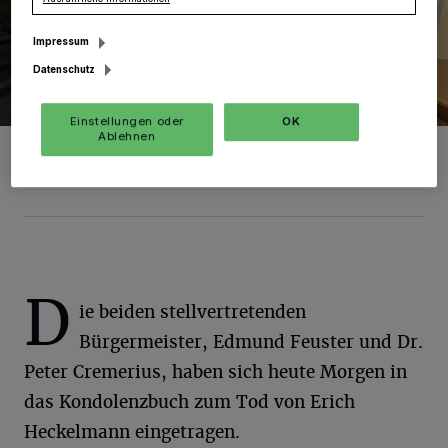
Impressum
Datenschutz
Einstellungen oder
OK
Ablehnen
Vize-Bürgermeister Edmund Feuster trägt sich in das
Kondolenzbuch ein.
Foto: SGV.
D
ie beiden stellvertretenden
Bürgermeister, Edmund Feuster und Dr.
Peter Cremerius, haben sich heute Morgen in
das Kondolenzbuch zum Tod von Erich
Heckelmann eingetragen.