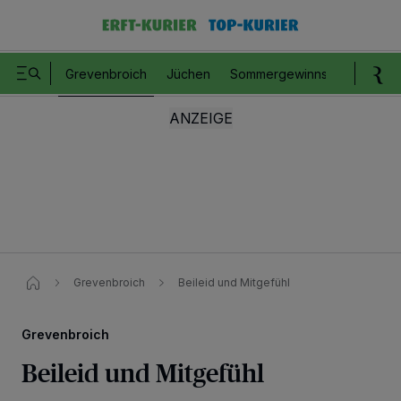
Grevenbroich
Jüchen
Sommergewinnspiel
Romm
Grevenbroich
Beileid und Mitgefühl
Grevenbroich
Beileid und Mitgefühl