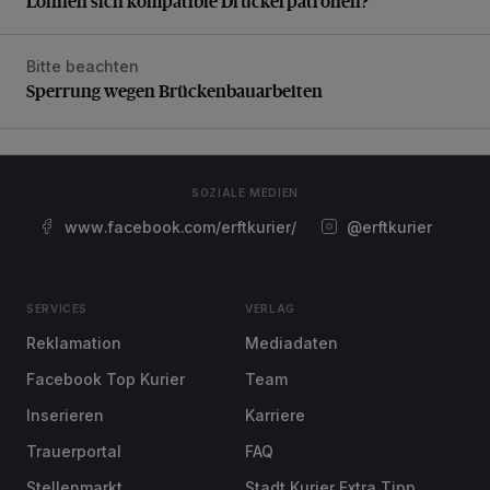
Lohnen sich kompatible Druckerpatronen?
Bitte beachten
Sperrung wegen Brückenbauarbeiten
Sperrung wegen Brückenbauarbeiten
SOZIALE MEDIEN
www.facebook.com/erftkurier/
@erftkurier
SERVICES
VERLAG
Reklamation
Mediadaten
Facebook Top Kurier
Team
Inserieren
Karriere
Trauerportal
FAQ
Stellenmarkt
Stadt Kurier Extra Tipp