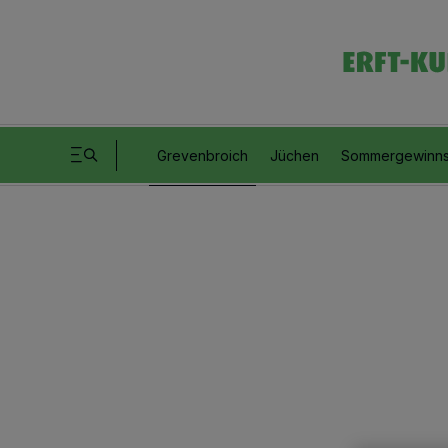
Grevenbroich
Jüchen
Sommergewinns