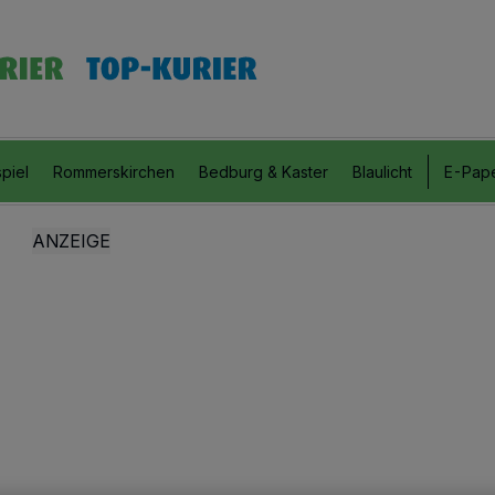
piel
Rommerskirchen
Bedburg & Kaster
Blaulicht
E-Pap