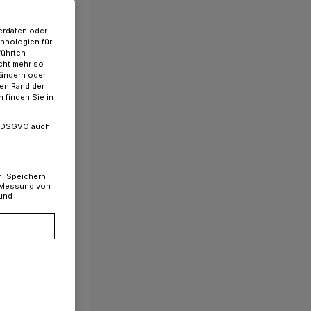
erdaten oder
chnologien für
führten
cht mehr so
 ändern oder
ren Rand der
 finden Sie in
. a DSGVO auch
n. Speichern
, Messung von
 und