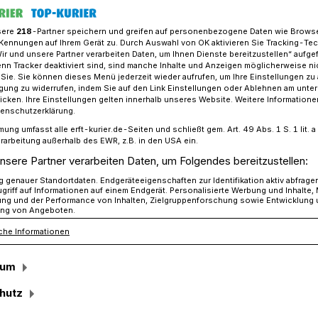
sere
218
-Partner speichern und greifen auf personenbezogene Daten wie Brows
Kennungen auf Ihrem Gerät zu. Durch Auswahl von OK aktivieren Sie Tracking-Te
Wir und unsere Partner verarbeiten Daten, um Ihnen Dienste bereitzustellen“ aufge
adler wie noch nie: Stadtradeln erfolgreich beendet​
n Tracker deaktiviert sind, sind manche Inhalte und Anzeigen möglicherweise ni
r Sie. Sie können dieses Menü jederzeit wieder aufrufen, um Ihre Einstellungen zu
ligung zu widerrufen, indem Sie auf den Link Einstellungen oder Ablehnen am unte
icken. Ihre Einstellungen gelten innerhalb unseres Website. Weitere Informationen
tenschutzerklärung.
mung umfasst alle erft-kurier.de-Seiten und schließt gem. Art. 49 Abs. 1 S. 1 lit
erfolgreich beendet
rarbeitung außerhalb des EWR, z.B. in den USA ein.
nsere Partner verarbeiten Daten, um Folgendes bereitzustellen:
genauer Standortdaten. Endgeräteeigenschaften zur Identifikation aktiv abfrage
griff auf Informationen auf einem Endgerät. Personalisierte Werbung und Inhalte
r aus dem Rhein-Kreis haben in diesem
ung und der Performance von Inhalten, Zielgruppenforschung sowie Entwicklung
ng von Angeboten.
emacht, das waren 788 mehr als noch im
che Informationen
hr als im Jahr 2020.
sum
hutz
sezeit