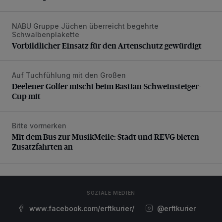
NABU Gruppe Jüchen überreicht begehrte
Vorbildlicher Einsatz für den Artenschutz gewürdigt
Schwalbenplakette
Vorbildlicher Einsatz für den Artenschutz gewürdigt
Auf Tuchfühlung mit den Großen
Deelener Golfer mischt beim Bastian-Schweinsteiger-Cup 
Deelener Golfer mischt beim Bastian-Schweinsteiger-
Cup mit
Bitte vormerken
Mit dem Bus zur MusikMeile: Stadt und REVG bieten Zusat
Mit dem Bus zur MusikMeile: Stadt und REVG bieten
Zusatzfahrten an
SOZIALE MEDIEN
www.facebook.com/erftkurier/
@erftkurier