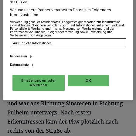
Rommerskirchen
·
Am Montag, gegen kurz vor 16
den USA ein.
Uhr, kam es an der Bundesstraße 59n zu einem
Wir und unsere Partner verarbeiten Daten, um Folgendes
Alleinunfall.
bereitzustellen:
Verwendung genauer Standortdaten. Endgeräteeigenschaften zur Identifikation
aktiv abfragen. Speichern von oder Zugriff auf Informationen auf einem Endgerät.
Personalisierte Werbung und Inhalte, Messung von Werbeleistung und der
Performance von Inhalten, Zielgruppenforschung sowie Entwicklung und
Verbesserung von Angeboten.
02.11.2016 , 08:25 Uhr
Eine Minute Lesezeit
Ausführliche Informationen
Impressum
Datenschutz
Einstellungen oder
OK
Ablehnen
Eine 28-Jährige saß am Steuer eines VW Polo
und war aus Richtung Sinsteden in Richtung
Pulheim unterwegs. Nach ersten
Erkenntnissen kam der Pkw plötzlich nach
rechts von der Straße ab.