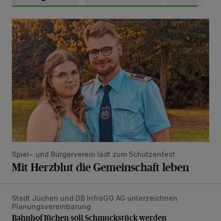
Mit Herzblut die Gemeinschaft leben
Spiel- und Bürgerverein lädt zum Schützenfest
Mit Herzblut die Gemeinschaft leben
Stadt Jüchen und DB InfraGO AG unterzeichnen
Bahnhof Jüchen soll Schmuckstück werden
Planungsvereinbarung
Bahnhof Jüchen soll Schmuckstück werden