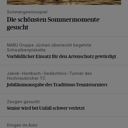
Sommergewinnspiel
Die schönsten Sommermomente
gesucht
NABU Gruppe Jüchen überreicht begehrte
Vorbildlicher Einsatz für den Artenschutz gewürdigt
Schwalbenplakette
Vorbildlicher Einsatz für den Artenschutz gewürdigt
Jakob-Hombach-Gedächtnis-Turnier des
Jubiläumsausgabe des Traditions-Tennisturniers
Hochneukircher TC
Jubiläumsausgabe des Traditions-Tennisturniers
Zeugen gesucht
Senior wird bei Unfall schwer verletzt
Senior wird bei Unfall schwer verletzt
Drogen im Auto
Drei Personen nach Fluchtversuch festgenommen