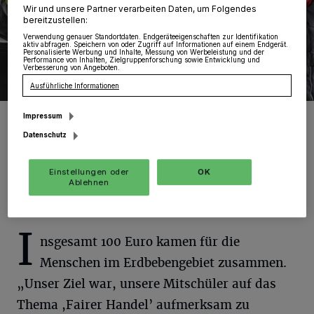
Wir und unsere Partner verarbeiten Daten, um Folgendes
bereitzustellen:
Verwendung genauer Standortdaten. Endgeräteeigenschaften zur Identifikation
aktiv abfragen. Speichern von oder Zugriff auf Informationen auf einem Endgerät.
Personalisierte Werbung und Inhalte, Messung von Werbeleistung und der
Performance von Inhalten, Zielgruppenforschung sowie Entwicklung und
Verbesserung von Angeboten.
Ausführliche Informationen
Sie verkauften Fairtrade-Rosen für einen guten Zweck (von links):
Impressum
Anastasia Weckopp, Rumeysa Hatipoglu, Laura Kolpin, Selcan
Alagöz und Joana Abts.
Datenschutz
Foto: RKN
Einstellungen oder
OK
Ablehnen
I
nsgesamt 100 Euro kamen für die
Menschen im Erdbebengebiet zusammen.
„Unser Ziel war, unsere Mitschüler auf das
Thema ,Fairer Handel’ aufmerksam zu