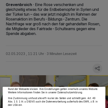
Grevenbroich
·
Eine Rose verschenken und
gleichzeitig etwas für die Erdbebenopfer in Syrien und
der Türkei tun – das war jetzt möglich im Rahmen der
Rosenaktion im Berufs-Bildungs-Zentrum. Die
Nachfrage war groß nach den fair gehandelten Rosen,
die Mitglieder des Fairtrade-Schulteams gegen eine
Spende abgaben.
02.05.2023 , 11:21 Uhr
3 Minuten Lesezeit
Wir und unsere
218
-Partner speichern und greifen auf personenbezogene Daten
wie Browserdaten oder eindeutige Kennungen auf Ihrem Gerät zu. Durch Auswahl
von OK aktivieren Sie Tracking-Technologien für die unter „Wir und unsere
Partner verarbeiten Daten, um Ihnen Dienste bereitzustellen“ aufgeführten
Zwecke. Wenn Tracker deaktiviert sind, sind manche Inhalte und Anzeigen
möglicherweise nicht mehr so relevant für Sie. Sie können dieses Menü jederzeit
wieder aufrufen, um Ihre Einstellungen zu ändern oder Ihre Einwilligung zu
widerrufen, indem Sie auf den Link Einstellungen oder Ablehnen am unteren
Rand der Webseite klicken. Ihre Einstellungen gelten innerhalb unseres Website.
Weitere Informationen finden Sie in unserer Datenschutzerklärung.
Ihre Zustimmung umfasst alle erft-kurier.de-Seiten und schließt gem. Art. 49
Abs. 1 S. 1 lit. a DSGVO auch die Datenverarbeitung außerhalb des EWR, z.B. in
den USA ein.