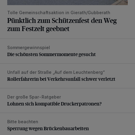
Tolle Gemeinschaftsaktion in Gierath/Gubberath
Pünktlich zum Schützenfest den Weg
zum Festzelt geebnet
Sommergewinnspiel
Die schönsten Sommermomente gesucht
Die schönsten Sommermomente gesucht
Unfall auf der Straße „Auf dem Leuchtenberg“
Rollerfahrerin bei Verkehrsunfall schwer verletzt
Rollerfahrerin bei Verkehrsunfall schwer verletzt
Der große Spar-Ratgeber
Lohnen sich kompatible Druckerpatronen?
Lohnen sich kompatible Druckerpatronen?
Bitte beachten
Sperrung wegen Brückenbauarbeiten
Sperrung wegen Brückenbauarbeiten