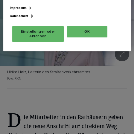
Impressum
Datenschutz
Einstellungen oder
OK
Ablehnen
Ulrike Holz, Leiterin des Straßenverkehrsamtes.
Foto: RKN
D
ie Mitarbeiter in den Rathäusern geben
die neue Anschrift auf direktem Weg