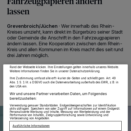
Fahrzeugpapieren ändern
lassen
Grevenbroich/Jüchen
·
Wer innerhalb des Rhein-
Kreises umzieht, kann direkt im Bürgerbüro seiner Stadt
Wir und unsere
218
-Partner speichern und greifen auf personenbezogene Daten
oder Gemeinde die Anschrift in den Fahrzeugpapieren
wie Browserdaten oder eindeutige Kennungen auf Ihrem Gerät zu. Durch Auswahl
ändern lassen. Eine Kooperation zwischen dem Rhein-
von OK aktivieren Sie Tracking-Technologien für die unter „Wir und unsere
Partner verarbeiten Daten, um Ihnen Dienste bereitzustellen“ aufgeführten
Kreis und allen Kommunen im Kreis macht dies seit rund
Zwecke. Wenn Tracker deaktiviert sind, sind manche Inhalte und Anzeigen
drei Jahren möglich.
möglicherweise nicht mehr so relevant für Sie. Sie können dieses Menü jederzeit
wieder aufrufen, um Ihre Einstellungen zu ändern oder Ihre Einwilligung zu
widerrufen, indem Sie auf den Link Einstellungen oder Ablehnen am unteren
Rand der Webseite klicken. Ihre Einstellungen gelten innerhalb unseres Website.
Weitere Informationen finden Sie in unserer Datenschutzerklärung.
Ihre Zustimmung umfasst alle erft-kurier.de-Seiten und schließt gem. Art. 49
02.01.2023 , 00:53 Uhr
2 Minuten Lesezeit
Abs. 1 S. 1 lit. a DSGVO auch die Datenverarbeitung außerhalb des EWR, z.B. in
den USA ein.
Wir und unsere Partner verarbeiten Daten, um Folgendes
bereitzustellen:
Verwendung genauer Standortdaten. Endgeräteeigenschaften zur Identifikation
aktiv abfragen. Speichern von oder Zugriff auf Informationen auf einem Endgerät.
Personalisierte Werbung und Inhalte, Messung von Werbeleistung und der
Performance von Inhalten, Zielgruppenforschung sowie Entwicklung und
Verbesserung von Angeboten.
Ausführliche Informationen