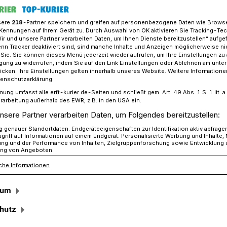
sere
218
-Partner speichern und greifen auf personenbezogene Daten wie Brows
Kennungen auf Ihrem Gerät zu. Durch Auswahl von OK aktivieren Sie Tracking-Te
Wir und unsere Partner verarbeiten Daten, um Ihnen Dienste bereitzustellen“ aufge
dscheids Malkasten
n Tracker deaktiviert sind, sind manche Inhalte und Anzeigen möglicherweise ni
r Sie. Sie können dieses Menü jederzeit wieder aufrufen, um Ihre Einstellungen zu
ligung zu widerrufen, indem Sie auf den Link Einstellungen oder Ablehnen am unte
icken. Ihre Einstellungen gelten innerhalb unseres Website. Weitere Informationen
en
tenschutzerklärung.
mung umfasst alle erft-kurier.de-Seiten und schließt gem. Art. 49 Abs. 1 S. 1 lit
le Fluchtlinien am
rarbeitung außerhalb des EWR, z.B. in den USA ein.
nsere Partner verarbeiten Daten, um Folgendes bereitzustellen:
genauer Standortdaten. Endgeräteeigenschaften zur Identifikation aktiv abfrage
griff auf Informationen auf einem Endgerät. Personalisierte Werbung und Inhalte
ung und der Performance von Inhalten, Zielgruppenforschung sowie Entwicklung
ng von Angeboten.
che Informationen
scheid, aufgewachsen in der Südstadt,
zwangsläufig: „Es gab viel Musik in
sum
nterview. Sein Vater hörte viel Jazz, der
n einem Gesang-Verein aktiv. Der eine
hutz
 der Musikschule der Rhein-Kreises