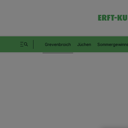
Grevenbroich
Jüchen
Sommergewinns