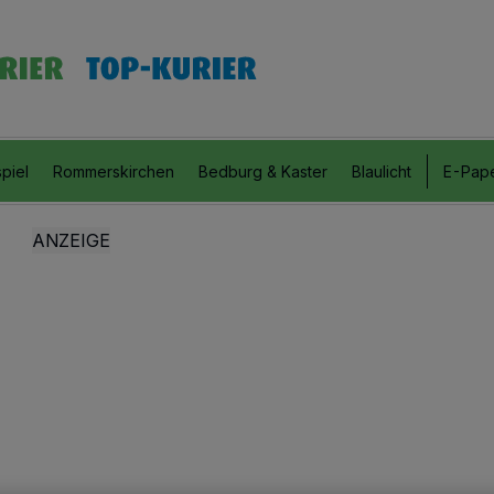
piel
Rommerskirchen
Bedburg & Kaster
Blaulicht
E-Pap