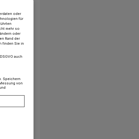
erdaten oder
chnologien für
führten
cht mehr so
 ändern oder
ren Rand der
 finden Sie in
. a DSGVO auch
n. Speichern
, Messung von
 und