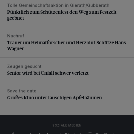
Tolle Gemeinschaftsaktion in Gierath/Gubberath
Pünktlich zum Schützenfest den Weg zum Festzelt geebne
Pünktlich zum Schützenfest den Weg zum Festzelt
geebnet
Nachruf
Trauer um Heimatforscher und Herzblut-Schütze Hans W
Trauer um Heimatforscher und Herzblut-Schütze Hans
Wagner
Zeugen gesucht
Senior wird bei Unfall schwer verletzt
Senior wird bei Unfall schwer verletzt
Save the date
Großes Kino unter lauschigen Apfelbäumen
Großes Kino unter lauschigen Apfelbäumen
SOZIALE MEDIEN