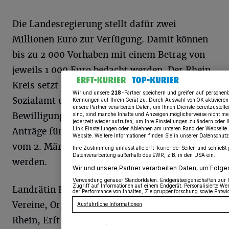
Die Landesregierung stellt dafür zwei
Millionen Euro zur Verfügung. Damit können
bis zu 2 000 Vorhaben mit einem Betrag von
jeweils 1 000 Euro bedacht werden. Der Rhein-
Kreis setzt das Programm mit seinem
Wir und unsere
218
-Partner speichern und greifen auf personen
Sozialamt um und erhält 49 000 Euro zur
Kennungen auf Ihrem Gerät zu. Durch Auswahl von OK aktivieren 
unsere Partner verarbeiten Daten, um Ihnen Dienste bereitzustell
Bewilligung von insgesamt 49 Maßnahmen.
sind, sind manche Inhalte und Anzeigen möglicherweise nicht meh
jederzeit wieder aufrufen, um Ihre Einstellungen zu ändern oder 
Anträge für die Förderperiode 2026 können
Link Einstellungen oder Ablehnen am unteren Rand der Webseite k
Website. Weitere Informationen finden Sie in unserer Datenschutz
vom 2. März bis zum 1. November gestellt
Ihre Zustimmung umfasst alle erft-kurier.de-Seiten und schließt 
Datenverarbeitung außerhalb des EWR, z.B. in den USA ein.
werden.
Wir und unsere Partner verarbeiten Daten, um Folge
Verwendung genauer Standortdaten. Endgeräteeigenschaften zur Id
Zugriff auf Informationen auf einem Endgerät. Personalisierte W
Landrätin Katharina Reinhold ruft alle
der Performance von Inhalten, Zielgruppenforschung sowie Entw
Vereine, Organisationen und Initiativen an
Ausführliche Informationen
Rhein, Erft und Gillbach dazu auf, sich mit
Impressum