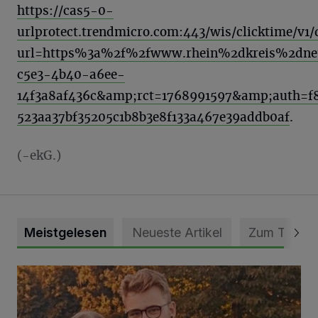
https://cas5-0-
urlprotect.trendmicro.com:443/wis/clicktime/v1/
url=https%3a%2f%2fwww.rhein%2dkreis%2dne
c5e3-4b40-a6ee-
14f3a8af436c&amp;rct=1768991597&amp;auth=f
523aa37bf35205c1b8b3e8f133a467e39addb0af
.
(-ekG.)
Meistgelesen
Neueste Artikel
Zum Thema
Mit Herzblut die Gemeinschaft leben