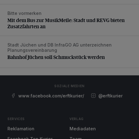
Bitte vormerken
Mit dem Bus zur MusikMeile: Stadt und REVG bieten Zusat
Mit dem Bus zur MusikMeile: Stadt und REVG bieten
Zusatzfahrten an
Stadt Jüchen und DB InfraGO AG unterzeichnen
Bahnhof Jüchen soll Schmuckstück werden
Planungsvereinbarung
Bahnhof Jüchen soll Schmuckstück werden
SOZIALE MEDIEN
www.facebook.com/erftkurier/
@erftkurier
SERVICES
VERLAG
Reklamation
Mediadaten
Facebook Top Kurier
Team