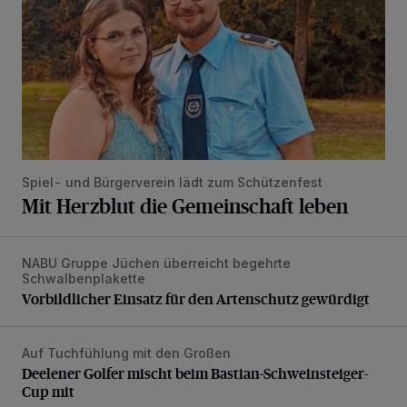
Spiel- und Bürgerverein lädt zum Schützenfest
Mit Herzblut die Gemeinschaft leben
NABU Gruppe Jüchen überreicht begehrte
Vorbildlicher Einsatz für den Artenschutz gewürdigt
Schwalbenplakette
Vorbildlicher Einsatz für den Artenschutz gewürdigt
Auf Tuchfühlung mit den Großen
Deelener Golfer mischt beim Bastian-Schweinsteiger-Cup 
Deelener Golfer mischt beim Bastian-Schweinsteiger-
Cup mit