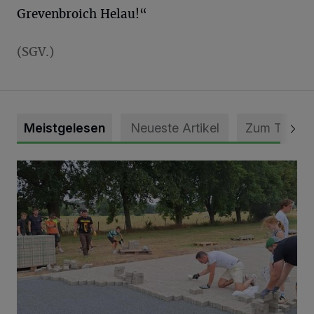
Grevenbroich Helau!“
(SGV.)
Meistgelesen
Neueste Artikel
Zum Thema
Pünktlich zum Schützenfest den Weg zum Festzelt geebne