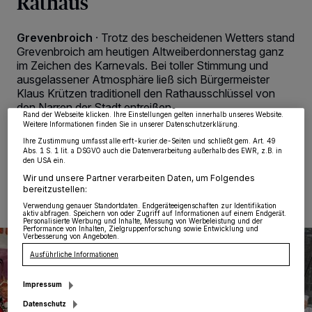
Rathaus
Grevenbroich
·
Trotz des bescheidenen Wetters stand
Wir und unsere
218
-Partner speichern und greifen auf personenbezogene Daten
wie Browserdaten oder eindeutige Kennungen auf Ihrem Gerät zu. Durch Auswahl
Grevenbroich am heutigen Altweiberdonnerstag ganz
von OK aktivieren Sie Tracking-Technologien für die unter „Wir und unsere
im Zeichen des Karnevals. Bei toller Stimmung und
Partner verarbeiten Daten, um Ihnen Dienste bereitzustellen“ aufgeführten
Zwecke. Wenn Tracker deaktiviert sind, sind manche Inhalte und Anzeigen
ausgelassener Atmosphäre ließ sich Bürgermeister
möglicherweise nicht mehr so relevant für Sie. Sie können dieses Menü jederzeit
Klaus Krützen traditionell den Rathausschlüssel von
wieder aufrufen, um Ihre Einstellungen zu ändern oder Ihre Einwilligung zu
den Narren der Stadt entreißen.
widerrufen, indem Sie auf den Link Einstellungen oder Ablehnen am unteren
Rand der Webseite klicken. Ihre Einstellungen gelten innerhalb unseres Website.
Weitere Informationen finden Sie in unserer Datenschutzerklärung.
Ihre Zustimmung umfasst alle erft-kurier.de-Seiten und schließt gem. Art. 49
Abs. 1 S. 1 lit. a DSGVO auch die Datenverarbeitung außerhalb des EWR, z.B. in
den USA ein.
12.02.2026 , 12:13 Uhr
Eine Minute Lesezeit
Wir und unsere Partner verarbeiten Daten, um Folgendes
bereitzustellen:
Verwendung genauer Standortdaten. Endgeräteeigenschaften zur Identifikation
aktiv abfragen. Speichern von oder Zugriff auf Informationen auf einem Endgerät.
Personalisierte Werbung und Inhalte, Messung von Werbeleistung und der
Performance von Inhalten, Zielgruppenforschung sowie Entwicklung und
Verbesserung von Angeboten.
Ausführliche Informationen
Impressum
Datenschutz