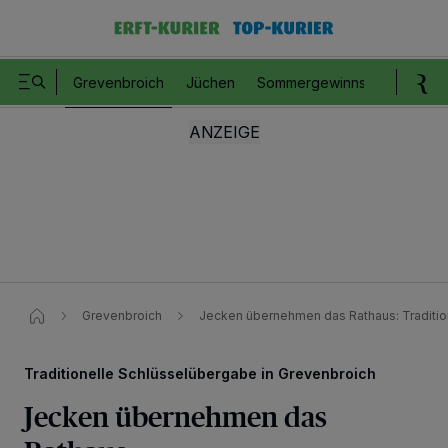
Grevenbroich
Jüchen
Sommergewinnspiel
Romm
Grevenbroich
Jecken übernehmen das Rathaus: Traditio
Traditionelle Schlüsselübergabe in Grevenbroich
Jecken übernehmen das