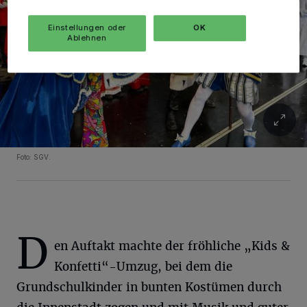
Einstellungen oder
OK
Ablehnen
Foto: SGV.
D
en Auftakt machte der fröhliche „Kids &
Konfetti“-Umzug, bei dem die
Grundschulkinder in bunten Kostümen durch