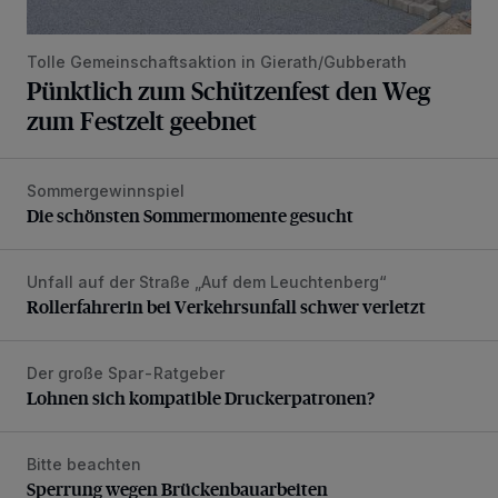
Tolle Gemeinschaftsaktion in Gierath/Gubberath
Pünktlich zum Schützenfest den Weg
zum Festzelt geebnet
Sommergewinnspiel
Die schönsten Sommermomente gesucht
Die schönsten Sommermomente gesucht
Unfall auf der Straße „Auf dem Leuchtenberg“
Rollerfahrerin bei Verkehrsunfall schwer verletzt
Rollerfahrerin bei Verkehrsunfall schwer verletzt
Der große Spar-Ratgeber
Lohnen sich kompatible Druckerpatronen?
Lohnen sich kompatible Druckerpatronen?
Bitte beachten
Sperrung wegen Brückenbauarbeiten
Sperrung wegen Brückenbauarbeiten