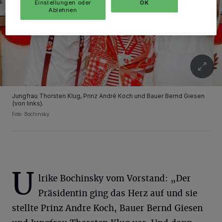
Einstellungen oder
OK
Ablehnen
Jungfrau Thorsten Klug, Prinz André Koch und Bauer Bernd Giesen
(von links).
Foto: Bochinsky
U
lrike Bochinsky vom Vorstand: „Der
Präsidentin ging das Herz auf und sie
stellte Prinz Andre Koch, Bauer Bernd Giesen