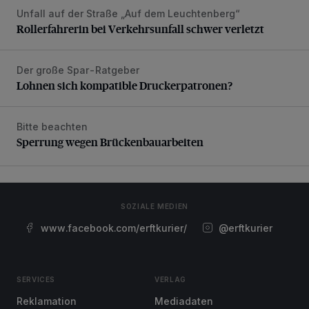
Unfall auf der Straße „Auf dem Leuchtenberg“
Rollerfahrerin bei Verkehrsunfall schwer verletzt
Rollerfahrerin bei Verkehrsunfall schwer verletzt
Der große Spar-Ratgeber
Lohnen sich kompatible Druckerpatronen?
Lohnen sich kompatible Druckerpatronen?
Bitte beachten
Sperrung wegen Brückenbauarbeiten
Sperrung wegen Brückenbauarbeiten
SOZIALE MEDIEN
www.facebook.com/erftkurier/
@erftkurier
SERVICES
VERLAG
Reklamation
Mediadaten