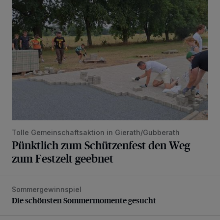
Pünktlich zum Schützenfest den Weg zum Festzelt geebne
Tolle Gemeinschaftsaktion in Gierath/Gubberath
Pünktlich zum Schützenfest den Weg
zum Festzelt geebnet
Sommergewinnspiel
Die schönsten Sommermomente gesucht
Die schönsten Sommermomente gesucht