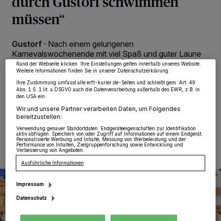
durch Gustorf schwimmen
Wir und unsere
218
-Partner speichern und greifen auf personenbezogene Daten
müssen“
wie Browserdaten oder eindeutige Kennungen auf Ihrem Gerät zu. Durch Auswahl
von OK aktivieren Sie Tracking-Technologien für die unter „Wir und unsere
Partner verarbeiten Daten, um Ihnen Dienste bereitzustellen“ aufgeführten
Zwecke. Wenn Tracker deaktiviert sind, sind manche Inhalte und Anzeigen
Gustorf
·
Nach einem gelungenen
möglicherweise nicht mehr so relevant für Sie. Sie können dieses Menü jederzeit
wieder aufrufen, um Ihre Einstellungen zu ändern oder Ihre Einwilligung zu
Karnevalswochenende mit viel Spaß und guter Laune
widerrufen, indem Sie auf den Link Einstellungen oder Ablehnen am unteren
sowie vielen Gästen konnte der „Närrische Sprötz-
Rand der Webseite klicken. Ihre Einstellungen gelten innerhalb unseres Website.
Weitere Informationen finden Sie in unserer Datenschutzerklärung.
Trupp“ am Sonntag ein neues Dreigestirn vorstellen für
die Session 2026/2027.
Ihre Zustimmung umfasst alle erft-kurier.de-Seiten und schließt gem. Art. 49
Abs. 1 S. 1 lit. a DSGVO auch die Datenverarbeitung außerhalb des EWR, z.B. in
den USA ein.
Wir und unsere Partner verarbeiten Daten, um Folgendes
bereitzustellen:
17.02.2026 , 13:02 Uhr
Eine Minute Lesezeit
Verwendung genauer Standortdaten. Endgeräteeigenschaften zur Identifikation
aktiv abfragen. Speichern von oder Zugriff auf Informationen auf einem Endgerät.
Personalisierte Werbung und Inhalte, Messung von Werbeleistung und der
Performance von Inhalten, Zielgruppenforschung sowie Entwicklung und
Verbesserung von Angeboten.
Ausführliche Informationen
Impressum
Datenschutz