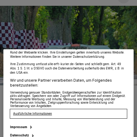
Wir und unsere
218
-Partner speichern und greifen auf personenbezogene Daten
wie Browserdaten oder eindeutige Kennungen auf Ihrem Gerät zu. Durch Auswahl
von OK aktivieren Sie Tracking-Technologien für die unter „Wir und unsere
Partner verarbeiten Daten, um Ihnen Dienste bereitzustellen“ aufgeführten
Zwecke. Wenn Tracker deaktiviert sind, sind manche Inhalte und Anzeigen
möglicherweise nicht mehr so relevant für Sie. Sie können dieses Menü jederzeit
wieder aufrufen, um Ihre Einstellungen zu ändern oder Ihre Einwilligung zu
widerrufen, indem Sie auf den Link Einstellungen oder Ablehnen am unteren
Rand der Webseite klicken. Ihre Einstellungen gelten innerhalb unseres Website.
Weitere Informationen finden Sie in unserer Datenschutzerklärung.
Ihre Zustimmung umfasst alle erft-kurier.de-Seiten und schließt gem. Art. 49
Abs. 1 S. 1 lit. a DSGVO auch die Datenverarbeitung außerhalb des EWR, z.B. in
den USA ein.
Wir und unsere Partner verarbeiten Daten, um Folgendes
bereitzustellen:
Viele der Boliden sind in den vergangenen Jahren aus dem weiten
Verwendung genauer Standortdaten. Endgeräteeigenschaften zur Identifikation
Ausland nach Schloss Dyck angereist.
aktiv abfragen. Speichern von oder Zugriff auf Informationen auf einem Endgerät.
Personalisierte Werbung und Inhalte, Messung von Werbeleistung und der
Performance von Inhalten, Zielgruppenforschung sowie Entwicklung und
Verbesserung von Angeboten.
Ausführliche Informationen
Impressum
üchen.
„Die Verschiebung schmerzt mich
Datenschutz