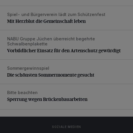
Spiel- und Bürgerverein lädt zum Schützenfest
Mit Herzblut die Gemeinschaft leben
Mit Herzblut die Gemeinschaft leben
NABU Gruppe Jüchen überreicht begehrte
Vorbildlicher Einsatz für den Artenschutz gewürdigt
Schwalbenplakette
Vorbildlicher Einsatz für den Artenschutz gewürdigt
Sommergewinnspiel
Die schönsten Sommermomente gesucht
Die schönsten Sommermomente gesucht
Bitte beachten
Sperrung wegen Brückenbauarbeiten
Sperrung wegen Brückenbauarbeiten
SOZIALE MEDIEN