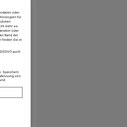
erdaten oder
chnologien für
führten
cht mehr so
 ändern oder
ren Rand der
 finden Sie in
. a DSGVO auch
n. Speichern
, Messung von
 und