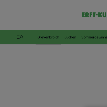
Grevenbroich
Jüchen
Sommergewinns