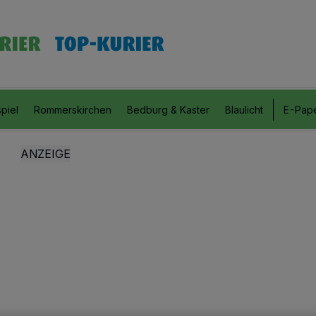
piel
Rommerskirchen
Bedburg & Kaster
Blaulicht
E-Pap