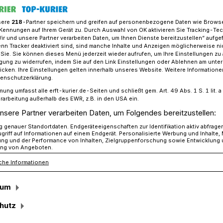
sere
218
-Partner speichern und greifen auf personenbezogene Daten wie Brows
Kennungen auf Ihrem Gerät zu. Durch Auswahl von OK aktivieren Sie Tracking-Te
Wir und unsere Partner verarbeiten Daten, um Ihnen Dienste bereitzustellen“ aufge
oal": 5.000 Euro im Spendentopf
n Tracker deaktiviert sind, sind manche Inhalte und Anzeigen möglicherweise ni
r Sie. Sie können dieses Menü jederzeit wieder aufrufen, um Ihre Einstellungen zu
ligung zu widerrufen, indem Sie auf den Link Einstellungen oder Ablehnen am unte
icken. Ihre Einstellungen gelten innerhalb unseres Website. Weitere Informationen
ndentopf und 500 Zuschauer auf der
tenschutzerklärung.
mung umfasst alle erft-kurier.de-Seiten und schließt gem. Art. 49 Abs. 1 S. 1 lit
rarbeitung außerhalb des EWR, z.B. in den USA ein.
"
nsere Partner verarbeiten Daten, um Folgendes bereitzustellen:
genauer Standortdaten. Endgeräteeigenschaften zur Identifikation aktiv abfrage
griff auf Informationen auf einem Endgerät. Personalisierte Werbung und Inhalte
ung und der Performance von Inhalten, Zielgruppenforschung sowie Entwicklung
ng von Angeboten.
 wird die Südanlage in Neuenhausen
port, Gemeinschaft und soziales
che Informationen
den die Initiatoren Dennis Beitzel und
sum
insam mit dem 1. FC Süd zum großen
tanlage an der Hauptstraße 130 ein. Der
hutz