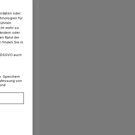
erdaten oder
chnologien für
führten
cht mehr so
 ändern oder
ren Rand der
 finden Sie in
. a DSGVO auch
n. Speichern
, Messung von
 und