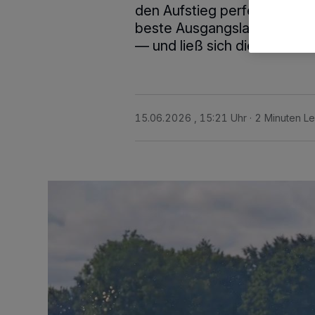
den Aufstieg perfekt. Berei
beste Ausgangslage im Renn
— und ließ sich diese Chan
15.06.2026 , 15:21 Uhr
2 Minuten Le