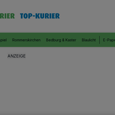
piel
Rommerskirchen
Bedburg & Kaster
Blaulicht
E-Pap