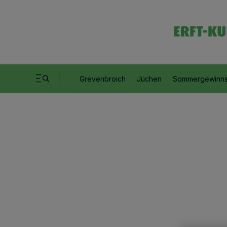
Grevenbroich
Jüchen
Sommergewinns