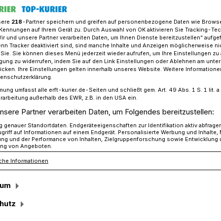
sere
218
-Partner speichern und greifen auf personenbezogene Daten wie Brows
Kennungen auf Ihrem Gerät zu. Durch Auswahl von OK aktivieren Sie Tracking-Te
Wir und unsere Partner verarbeiten Daten, um Ihnen Dienste bereitzustellen“ aufge
oven nutzte seine Chancen
n Tracker deaktiviert sind, sind manche Inhalte und Anzeigen möglicherweise ni
r Sie. Sie können dieses Menü jederzeit wieder aufrufen, um Ihre Einstellungen zu
ligung zu widerrufen, indem Sie auf den Link Einstellungen oder Ablehnen am unte
icken. Ihre Einstellungen gelten innerhalb unseres Website. Weitere Informationen
e Chancen
tenschutzerklärung.
mung umfasst alle erft-kurier.de-Seiten und schließt gem. Art. 49 Abs. 1 S. 1 lit
ican Korkmaz´
rarbeitung außerhalb des EWR, z.B. in den USA ein.
nsere Partner verarbeiten Daten, um Folgendes bereitzustellen:
 acht Abschiede
genauer Standortdaten. Endgeräteeigenschaften zur Identifikation aktiv abfrage
griff auf Informationen auf einem Endgerät. Personalisierte Werbung und Inhalte
ung und der Performance von Inhalten, Zielgruppenforschung sowie Entwicklung
ng von Angeboten.
che Informationen
velinghoven hat es geschafft: Nach einer
d über weite Strecken überzeugenden
sum
 drei Jahren in die Bezirksliga zurück.
-Heimsieg gegen den TuS Reuschenberg
hutz
Trainer Markus Stupp am letzten Spieltag