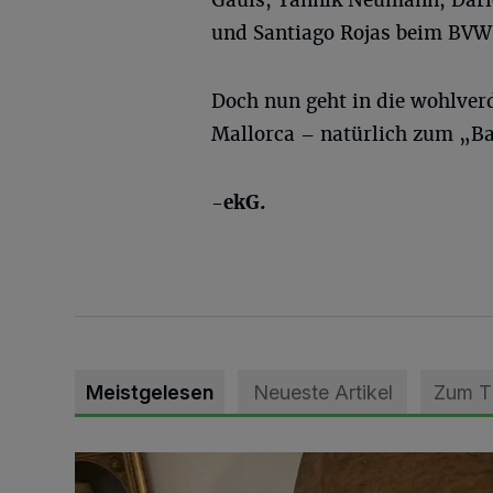
Gauls, Yannik Neumann, Dari
und Santiago Rojas beim BVW 
Doch nun geht in die wohlve
Mallorca – natürlich zum „B
-ekG.
Meistgelesen
Neueste Artikel
Zum 
„Loss dir nix jefalle“ in 7 Tage 1 Song