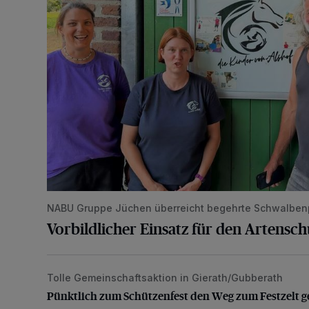
NABU Gruppe Jüchen überreicht begehrte Schwalben
Vorbildlicher Einsatz für den Artensc
Tolle Gemeinschaftsaktion in Gierath/Gubberath
Pünktlich zum Schützenfest den Weg zum Festzelt 
Pünktlich zum Schützenfest den Weg zum Festzelt g