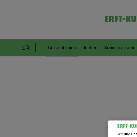
Grevenbroich
Jüchen
Sommergewinns
Wir und un