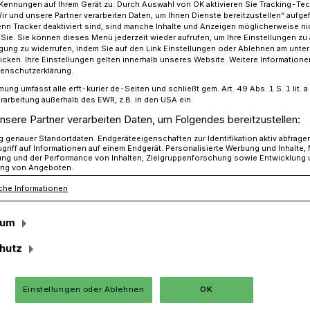
Kennungen auf Ihrem Gerät zu. Durch Auswahl von OK aktivieren Sie Tracking-Te
Wir und unsere Partner verarbeiten Daten, um Ihnen Dienste bereitzustellen“ aufge
n Tracker deaktiviert sind, sind manche Inhalte und Anzeigen möglicherweise ni
r Sie. Sie können dieses Menü jederzeit wieder aufrufen, um Ihre Einstellungen zu
ligung zu widerrufen, indem Sie auf den Link Einstellungen oder Ablehnen am unte
 Jahrgänge sind da!
icken. Ihre Einstellungen gelten innerhalb unseres Website. Weitere Informationen
tenschutzerklärung.
mung umfasst alle erft-kurier.de-Seiten und schließt gem. Art. 49 Abs. 1 S. 1 lit
rarbeitung außerhalb des EWR, z.B. in den USA ein.
hrgänge sind da!
nsere Partner verarbeiten Daten, um Folgendes bereitzustellen:
genauer Standortdaten. Endgeräteeigenschaften zur Identifikation aktiv abfrage
griff auf Informationen auf einem Endgerät. Personalisierte Werbung und Inhalte
ung und der Performance von Inhalten, Zielgruppenforschung sowie Entwicklung
ng von Angeboten.
er Familienfeste. Ob Kommunion,
che Informationen
– „WeinSiegel“ unterstützt seine Kunden
sum
hutz
Lesezeit
Einstellungen oder Ablehnen
OK