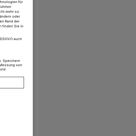
chnologien für
führten
cht mehr so
 ändern oder
ren Rand der
 finden Sie in
. a DSGVO auch
n. Speichern
, Messung von
 und