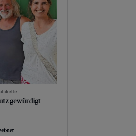
plakette
hutz gewürdigt
geebnet
eebnet