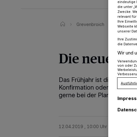
eindeutige 
die unter „
Zwecke. Wen
relevant fü
Ihre Einwil
Grevenbroich
Die neuen
Webseite kl
unserer Da
Ihre Zustim
die Datenve
Die neuen Ja
Wir und u
Verwendung 
von oder Zu
Werbeleist
Verbesseru
Das Frühjahr ist die Zeit d
Ausführli
Konfirmation oder Hochzeit 
gerne bei der Planung.
Impres
Datensc
12.04.2019 , 10:00 Uhr
Eine Minute 