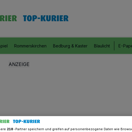
piel
Rommerskirchen
Bedburg & Kaster
Blaulicht
E-Pap
sere
218
-Partner speichern und greifen auf personenbezogene Daten wie Brows