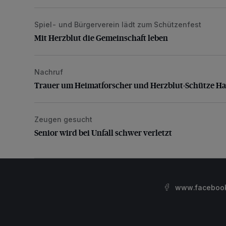
Spiel- und Bürgerverein lädt zum Schützenfest
Mit Herzblut die Gemeinschaft leben
Mit Herzblut die Gemeinschaft leben
Nachruf
Trauer um Heimatforscher und Herzblut-Schütze H
Trauer um Heimatforscher und Herzblut-Schütze H
Zeugen gesucht
Senior wird bei Unfall schwer verletzt
Senior wird bei Unfall schwer verletzt
www.facebook.