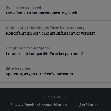
Sommergewinnspiel
Die schönsten Sommermomente gesucht
Die schönsten Sommermomente gesucht
Unfall auf der Straße „Auf dem Leuchtenberg“
Rollerfahrerin bei Verkehrsunfall schwer verletzt
Rollerfahrerin bei Verkehrsunfall schwer verletzt
Der große Spar-Ratgeber
Lohnen sich kompatible Druckerpatronen?
Lohnen sich kompatible Druckerpatronen?
Bitte beachten
Sperrung wegen Brückenbauarbeiten
Sperrung wegen Brückenbauarbeiten
SOZIALE MEDIEN
www.facebook.com/erftkurier/
@erftkurier