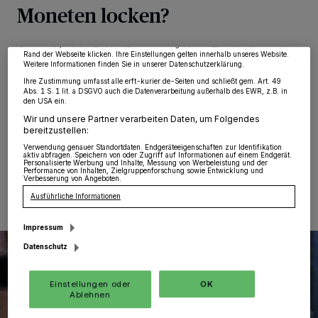
Partner verarbeiten Daten, um Ihnen Dienste bereitzustellen“ aufgeführten
Moneten locken?
Zwecke. Wenn Tracker deaktiviert sind, sind manche Inhalte und Anzeigen
möglicherweise nicht mehr so relevant für Sie. Sie können dieses Menü jederzeit
wieder aufrufen, um Ihre Einstellungen zu ändern oder Ihre Einwilligung zu
widerrufen, indem Sie auf den Link Einstellungen oder Ablehnen am unteren
Grevenbroich. Echte Sorgen um den „Exodus“ aus der
Rand der Webseite klicken. Ihre Einstellungen gelten innerhalb unseres Website.
Grevenbroicher Stadtverwaltung macht sich Rolf
Weitere Informationen finden Sie in unserer Datenschutzerklärung.
Göckmann (UWG/ABG). Mit Dr. Marc Saturra, Justiziar
Ihre Zustimmung umfasst alle erft-kurier.de-Seiten und schließt gem. Art. 49
im Rathaus, verläst der nächste „Prominente“
Abs. 1 S. 1 lit. a DSGVO auch die Datenverarbeitung außerhalb des EWR, z.B. in
den USA ein.
Grevenbroich.
Wir und unsere Partner verarbeiten Daten, um Folgendes
bereitzustellen:
Verwendung genauer Standortdaten. Endgeräteeigenschaften zur Identifikation
aktiv abfragen. Speichern von oder Zugriff auf Informationen auf einem Endgerät.
Personalisierte Werbung und Inhalte, Messung von Werbeleistung und der
12.04.2019 , 09:56 Uhr
Eine Minute Lesezeit
Performance von Inhalten, Zielgruppenforschung sowie Entwicklung und
Verbesserung von Angeboten.
Ausführliche Informationen
Impressum
Datenschutz
Einstellungen oder
OK
Ablehnen