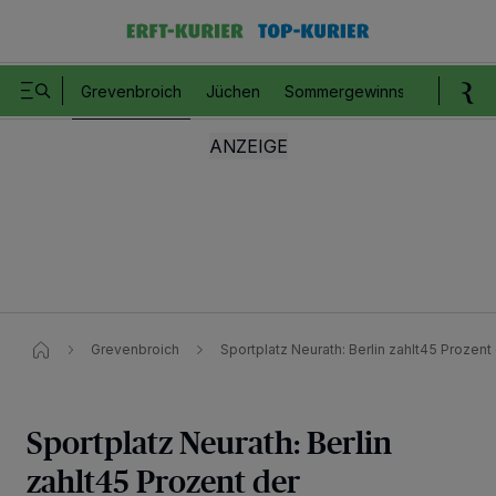
Grevenbroich
Jüchen
Sommergewinnspiel
Romm
Grevenbroich
Sportplatz Neurath: Berlin zahlt45 Prozen
Sportplatz Neurath: Berlin
zahlt45 Prozent der