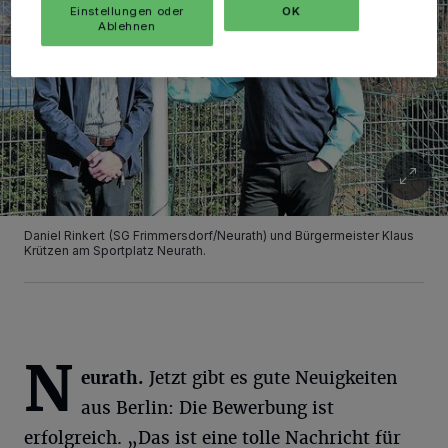
Einstellungen oder
OK
Ablehnen
Daniel Rinkert (SG Frimmersdorf/Neurath) und Bürgermeister Klaus
Krützen am Sportplatz Neurath.
N
eurath.
Jetzt gibt es gute Neuigkeiten
aus Berlin: Die Bewerbung ist
erfolgreich. „Das ist eine tolle Nachricht für