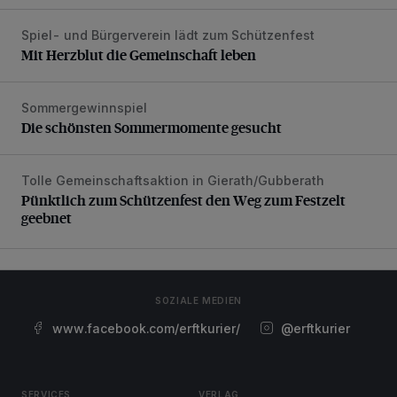
Spiel- und Bürgerverein lädt zum Schützenfest
Mit Herzblut die Gemeinschaft leben
Mit Herzblut die Gemeinschaft leben
Sommergewinnspiel
Die schönsten Sommermomente gesucht
Die schönsten Sommermomente gesucht
Tolle Gemeinschaftsaktion in Gierath/Gubberath
Pünktlich zum Schützenfest den Weg zum Festzelt geebne
Pünktlich zum Schützenfest den Weg zum Festzelt
geebnet
SOZIALE MEDIEN
www.facebook.com/erftkurier/
@erftkurier
SERVICES
VERLAG