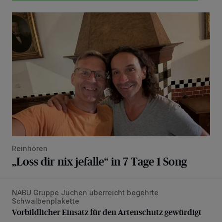
„Loss dir nix jefalle“ in 7 Tage 1 Song
Reinhören
„Loss dir nix jefalle“ in 7 Tage 1 Song
NABU Gruppe Jüchen überreicht begehrte
Vorbildlicher Einsatz für den Artenschutz gewürdigt
Schwalbenplakette
Vorbildlicher Einsatz für den Artenschutz gewürdigt