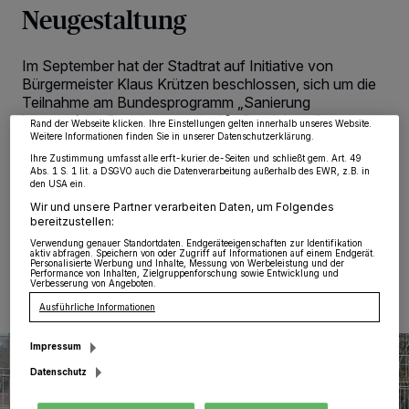
Neugestaltung
Wir und unsere
218
-Partner speichern und greifen auf personenbezogene Daten
wie Browserdaten oder eindeutige Kennungen auf Ihrem Gerät zu. Durch Auswahl
von OK aktivieren Sie Tracking-Technologien für die unter „Wir und unsere
Partner verarbeiten Daten, um Ihnen Dienste bereitzustellen“ aufgeführten
Im September hat der Stadtrat auf Initiative von
Zwecke. Wenn Tracker deaktiviert sind, sind manche Inhalte und Anzeigen
Bürgermeister Klaus Krützen beschlossen, sich um die
möglicherweise nicht mehr so relevant für Sie. Sie können dieses Menü jederzeit
Teilnahme am Bundesprogramm „Sanierung
wieder aufrufen, um Ihre Einstellungen zu ändern oder Ihre Einwilligung zu
widerrufen, indem Sie auf den Link Einstellungen oder Ablehnen am unteren
kommunaler Einrichtungen in den Bereichen Sport,
Rand der Webseite klicken. Ihre Einstellungen gelten innerhalb unseres Website.
Jugend und Kultur“ zu bewerben. Grevenbroich hat
Weitere Informationen finden Sie in unserer Datenschutzerklärung.
dazu das Projekt „gemeinsame Sportanlage
Ihre Zustimmung umfasst alle erft-kurier.de-Seiten und schließt gem. Art. 49
Neurath/Frimmersdorf“ eingereicht.
Abs. 1 S. 1 lit. a DSGVO auch die Datenverarbeitung außerhalb des EWR, z.B. in
den USA ein.
Wir und unsere Partner verarbeiten Daten, um Folgendes
bereitzustellen:
Verwendung genauer Standortdaten. Endgeräteeigenschaften zur Identifikation
12.04.2019 , 09:56 Uhr
Eine Minute Lesezeit
aktiv abfragen. Speichern von oder Zugriff auf Informationen auf einem Endgerät.
Personalisierte Werbung und Inhalte, Messung von Werbeleistung und der
Performance von Inhalten, Zielgruppenforschung sowie Entwicklung und
Verbesserung von Angeboten.
Ausführliche Informationen
Impressum
Datenschutz