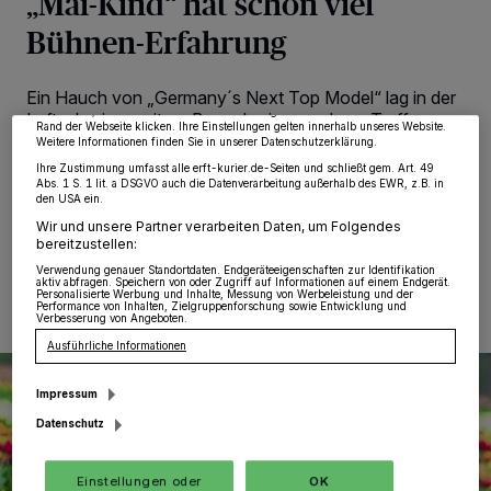
„Mai-Kind“ hat schon viel
Wir und unsere
218
-Partner speichern und greifen auf personenbezogene Daten
wie Browserdaten oder eindeutige Kennungen auf Ihrem Gerät zu. Durch Auswahl
Bühnen-Erfahrung
von OK aktivieren Sie Tracking-Technologien für die unter „Wir und unsere
Partner verarbeiten Daten, um Ihnen Dienste bereitzustellen“ aufgeführten
Zwecke. Wenn Tracker deaktiviert sind, sind manche Inhalte und Anzeigen
möglicherweise nicht mehr so relevant für Sie. Sie können dieses Menü jederzeit
Ein Hauch von „Germany´s Next Top Model“ lag in der
wieder aufrufen, um Ihre Einstellungen zu ändern oder Ihre Einwilligung zu
widerrufen, indem Sie auf den Link Einstellungen oder Ablehnen am unteren
Luft, als eine weitere Bewerberin zum Jury-Treffen
Rand der Webseite klicken. Ihre Einstellungen gelten innerhalb unseres Website.
kam und die Mutter einer schon anwesenden ihrer
Weitere Informationen finden Sie in unserer Datenschutzerklärung.
Tochter zuraunte: „Sie ist auch da.
Ihre Zustimmung umfasst alle erft-kurier.de-Seiten und schließt gem. Art. 49
Abs. 1 S. 1 lit. a DSGVO auch die Datenverarbeitung außerhalb des EWR, z.B. in
den USA ein.
Wir und unsere Partner verarbeiten Daten, um Folgendes
bereitzustellen:
10.04.2019 , 10:54 Uhr
Eine Minute Lesezeit
Verwendung genauer Standortdaten. Endgeräteeigenschaften zur Identifikation
aktiv abfragen. Speichern von oder Zugriff auf Informationen auf einem Endgerät.
Personalisierte Werbung und Inhalte, Messung von Werbeleistung und der
Performance von Inhalten, Zielgruppenforschung sowie Entwicklung und
Verbesserung von Angeboten.
Ausführliche Informationen
Impressum
Datenschutz
Einstellungen oder
OK