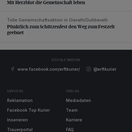
Mit Herzblut die Gemeinschaft leben
Tolle Gemeinschaftsaktion in Gierath/Gubberath
Pünktlich zum Schützenfest den Weg zum Festzelt geebne
Pünktlich zum Schützenfest den Weg zum Festzelt
geebnet
SOZIALE MEDIEN
www.facebook.com/erftkurier/
@erftkurier
SERVICES
VERLAG
Reklamation
Mediadaten
Facebook Top Kurier
Team
Inserieren
Karriere
Trauerportal
FAQ