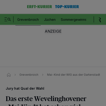
Grevenbroich
Jüchen
Sommergewinnspiel
Romm
Grevenbroich
Mai-Kind der WIG aus der Gartenstadt
Jury hat Qual der Wahl
Das erste Wevelinghovener