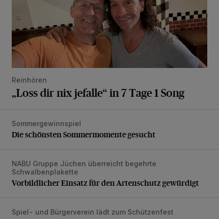
Reinhören
„Loss dir nix jefalle“ in 7 Tage 1 Song
Sommergewinnspiel
Die schönsten Sommermomente gesucht
Die schönsten Sommermomente gesucht
NABU Gruppe Jüchen überreicht begehrte
Vorbildlicher Einsatz für den Artenschutz gewürdigt
Schwalbenplakette
Vorbildlicher Einsatz für den Artenschutz gewürdigt
Spiel- und Bürgerverein lädt zum Schützenfest
Mit Herzblut die Gemeinschaft leben