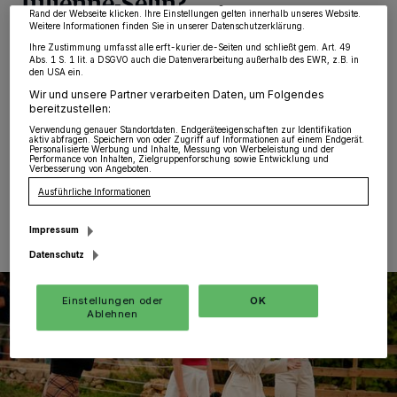
Julienne-Selin?
widerrufen, indem Sie auf den Link Einstellungen oder Ablehnen am unteren
Rand der Webseite klicken. Ihre Einstellungen gelten innerhalb unseres Website.
Weitere Informationen finden Sie in unserer Datenschutzerklärung.
Elsen
·
Auf einer Alpaka-Farm empfangen Dieter
Ihre Zustimmung umfasst alle erft-kurier.de-Seiten und schließt gem. Art. 49
Abs. 1 S. 1 lit. a DSGVO auch die Datenverarbeitung außerhalb des EWR, z.B. in
Bohlen, Leony, Katja Krasavice und Pietro Lombardi bei
den USA ein.
Mallorca untypischem Regenwetter die aufgeregten
Wir und unsere Partner verarbeiten Daten, um Folgendes
Kandidatinnen zu den ersten Gruppen-Performances
bereitzustellen:
und haben schlechte Nachrichten...
Verwendung genauer Standortdaten. Endgeräteeigenschaften zur Identifikation
aktiv abfragen. Speichern von oder Zugriff auf Informationen auf einem Endgerät.
Personalisierte Werbung und Inhalte, Messung von Werbeleistung und der
Performance von Inhalten, Zielgruppenforschung sowie Entwicklung und
Verbesserung von Angeboten.
22.02.2023 , 16:10 Uhr
Eine Minute Lesezeit
Ausführliche Informationen
Impressum
Datenschutz
Einstellungen oder
OK
Ablehnen