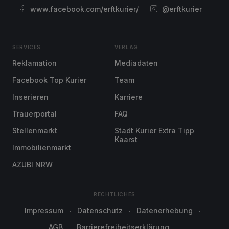
www.facebook.com/erftkurier/
@erftkurier
SERVICES
VERLAG
Reklamation
Mediadaten
Facebook Top Kurier
Team
Inserieren
Karriere
Trauerportal
FAQ
Stellenmarkt
Stadt Kurier Extra Tipp
Kaarst
Immobilienmarkt
AZUBI NRW
RECHTLICHES
Impressum
Datenschutz
Datenerhebung
AGB
Barrierefreiheitserklärung