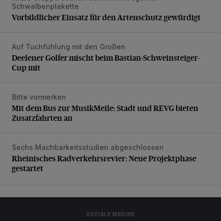
Schwalbenplakette
Vorbildlicher Einsatz für den Artenschutz gewürdigt
Auf Tuchfühlung mit den Großen
Deelener Golfer mischt beim Bastian-Schweinsteiger-Cup 
Deelener Golfer mischt beim Bastian-Schweinsteiger-
Cup mit
Bitte vormerken
Mit dem Bus zur MusikMeile: Stadt und REVG bieten Zusat
Mit dem Bus zur MusikMeile: Stadt und REVG bieten
Zusatzfahrten an
Sechs Machbarkeitsstudien abgeschlossen
Rheinisches Radverkehrsrevier: Neue Projektphase gestart
Rheinisches Radverkehrsrevier: Neue Projektphase
gestartet
SOZIALE MEDIEN