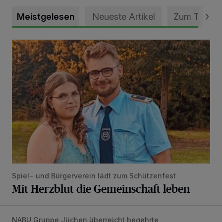
Meistgelesen
Neueste Artikel
Zum Thema
Mit Herzblut die Gemeinschaft leben
Spiel- und Bürgerverein lädt zum Schützenfest
Mit Herzblut die Gemeinschaft leben
NABU Gruppe Jüchen überreicht begehrte
Vorbildlicher Einsatz für den Artenschutz gewürdigt