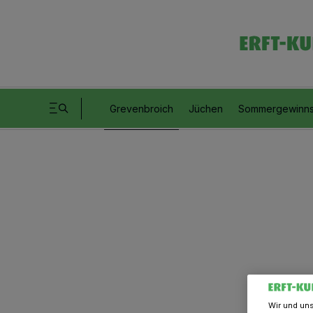
Grevenbroich
Jüchen
Sommergewinns
Wir und un