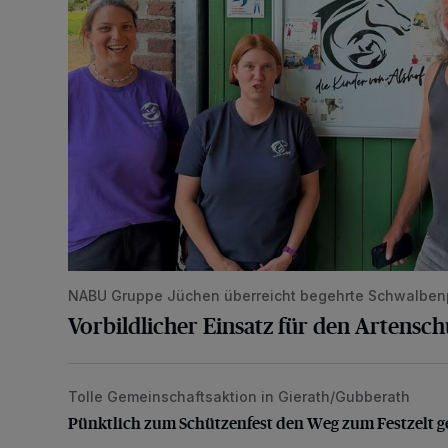
NABU Gruppe Jüchen überreicht begehrte Schwalben
Vorbildlicher Einsatz für den Artensc
Tolle Gemeinschaftsaktion in Gierath/Gubberath
Pünktlich zum Schützenfest den Weg zum Festzelt 
Pünktlich zum Schützenfest den Weg zum Festzelt g