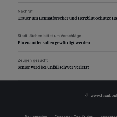
Nachruf
Trauer um Heimatforscher und Herzblut-Schütze H
Trauer um Heimatforscher und Herzblut-Schütze H
Stadt Jüchen bittet um Vorschläge
Ehrenamtler sollen gewürdigt werden
Ehrenamtler sollen gewürdigt werden
Zeugen gesucht
Senior wird bei Unfall schwer verletzt
Senior wird bei Unfall schwer verletzt
www.facebook.
Reklamation
Facebook Top Kurier
Inseriere