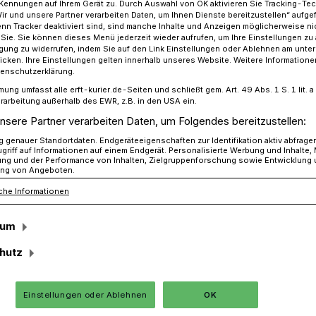
Kennungen auf Ihrem Gerät zu. Durch Auswahl von OK aktivieren Sie Tracking-Te
Wir und unsere Partner verarbeiten Daten, um Ihnen Dienste bereitzustellen“ aufge
n Tracker deaktiviert sind, sind manche Inhalte und Anzeigen möglicherweise ni
r Sie. Sie können dieses Menü jederzeit wieder aufrufen, um Ihre Einstellungen zu
ligung zu widerrufen, indem Sie auf den Link Einstellungen oder Ablehnen am unte
g der A 46: Engpässe und neue Linienführung
icken. Ihre Einstellungen gelten innerhalb unseres Website. Weitere Informationen
tenschutzerklärung.
mung umfasst alle erft-kurier.de-Seiten und schließt gem. Art. 49 Abs. 1 S. 1 lit
rarbeitung außerhalb des EWR, z.B. in den USA ein.
nsere Partner verarbeiten Daten, um Folgendes bereitzustellen:
d neue
genauer Standortdaten. Endgeräteeigenschaften zur Identifikation aktiv abfrage
griff auf Informationen auf einem Endgerät. Personalisierte Werbung und Inhalte
ung und der Performance von Inhalten, Zielgruppenforschung sowie Entwicklung
ng von Angeboten.
ng
che Informationen
sum
 Arbeiten der „grundhaften Erneuerung“
hutz
obahndreieck Holz und der
ch gehen in die nächste Bauphase.
Einstellungen oder Ablehnen
OK