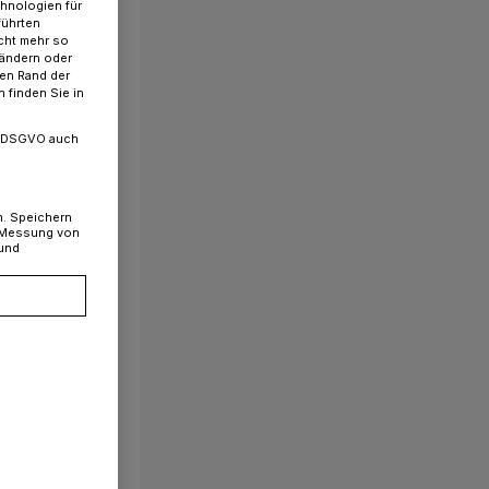
chnologien für
führten
cht mehr so
 ändern oder
ren Rand der
 finden Sie in
. a DSGVO auch
n. Speichern
, Messung von
 und