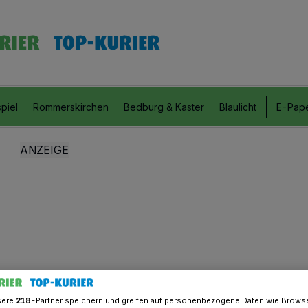
piel
Rommerskirchen
Bedburg & Kaster
Blaulicht
E-Pap
sere
218
-Partner speichern und greifen auf personenbezogene Daten wie Brows