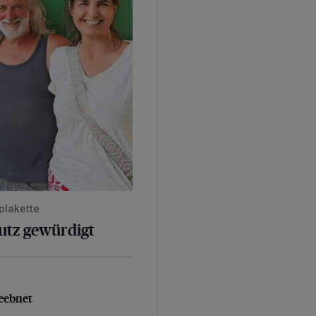
plakette
hutz gewürdigt
geebnet
eebnet