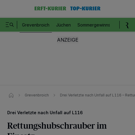
Grevenbroich
Jüchen
Sommergewinnspiel
Romm
Grevenbroich
Drei Verletzte nach Unfall auf L116 – Ret
Drei Verletzte nach Unfall auf L116
Rettungshubschrauber im