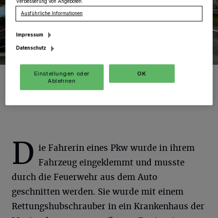
Verbesserung von Angeboten.
Ausführliche Informationen
Impressum
Datenschutz
Einstellungen oder
OK
Verkehrsunfall mit drei Verletzten auf der L116 bei Gustorf.
Ablehnen
Foto: FW GV.
D
ie Fahrerin eines Pkw wurde in ihrem
Fahrzeug eingeklemmt und musste
durch die Feuerwehr aus dem Auto
geschnitten werden. Sie wurde mit einem
Rettungshubschrauber in ein Krankenhaus der