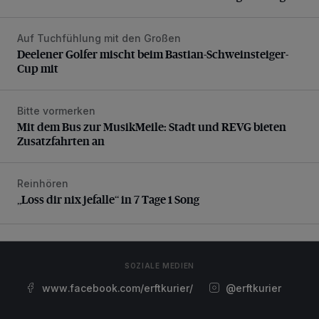
Auf Tuchfühlung mit den Großen
Deelener Golfer mischt beim Bastian-Schweinsteiger-Cup 
Deelener Golfer mischt beim Bastian-Schweinsteiger-
Cup mit
Bitte vormerken
Mit dem Bus zur MusikMeile: Stadt und REVG bieten Zusat
Mit dem Bus zur MusikMeile: Stadt und REVG bieten
Zusatzfahrten an
Reinhören
„Loss dir nix jefalle“ in 7 Tage 1 Song
„Loss dir nix jefalle“ in 7 Tage 1 Song
SOZIALE MEDIEN
www.facebook.com/erftkurier/
@erftkurier