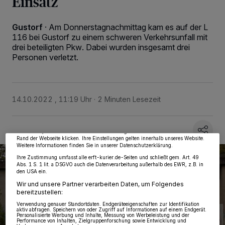
Einsatz
Gustorf
·
Am Donnerstagnachmittag kam es auf der L
116 bei Gustorf zu einem schweren Verkehrsunfall mit
drei beteiligten Pkw. Dabei wurden insgesamt drei
Personen verletzt.
Wir und unsere
218
-Partner speichern und greifen auf personenbezogene Daten
wie Browserdaten oder eindeutige Kennungen auf Ihrem Gerät zu. Durch Auswahl
von OK aktivieren Sie Tracking-Technologien für die unter „Wir und unsere
14.10.2022 , 11:19 Uhr
2 Minuten Lesezeit
Partner verarbeiten Daten, um Ihnen Dienste bereitzustellen“ aufgeführten
Zwecke. Wenn Tracker deaktiviert sind, sind manche Inhalte und Anzeigen
möglicherweise nicht mehr so relevant für Sie. Sie können dieses Menü jederzeit
wieder aufrufen, um Ihre Einstellungen zu ändern oder Ihre Einwilligung zu
widerrufen, indem Sie auf den Link Einstellungen oder Ablehnen am unteren
Rand der Webseite klicken. Ihre Einstellungen gelten innerhalb unseres Website.
Weitere Informationen finden Sie in unserer Datenschutzerklärung.
Ihre Zustimmung umfasst alle erft-kurier.de-Seiten und schließt gem. Art. 49
Abs. 1 S. 1 lit. a DSGVO auch die Datenverarbeitung außerhalb des EWR, z.B. in
den USA ein.
Wir und unsere Partner verarbeiten Daten, um Folgendes
bereitzustellen:
Verwendung genauer Standortdaten. Endgeräteeigenschaften zur Identifikation
aktiv abfragen. Speichern von oder Zugriff auf Informationen auf einem Endgerät.
Personalisierte Werbung und Inhalte, Messung von Werbeleistung und der
Performance von Inhalten, Zielgruppenforschung sowie Entwicklung und