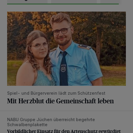
Mit Herzblut die Gemeinschaft leben
Spiel- und Bürgerverein lädt zum Schützenfest
Mit Herzblut die Gemeinschaft leben
NABU Gruppe Jüchen überreicht begehrte
Vorbildlicher Einsatz für den Artenschutz gewürdigt
Schwalbenplakette
Vorbildlicher Einsatz für den Artenschutz gewürdigt