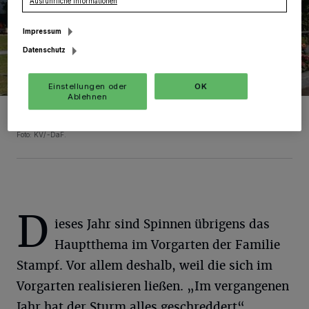
Ausführliche Informationen
Impressum
Datenschutz
Einstellungen oder
OK
Ablehnen
Hier war Halloween noch groß und „happy“. Doch dann kamen
Sturm und Randalierer.
Foto: KV/-DaF.
D
ieses Jahr sind Spinnen übrigens das
Hauptthema im Vorgarten der Familie
Stampf. Vor allem deshalb, weil die sich im
Vorgarten realisieren ließen. „Im vergangenen
Jahr hat der Sturm alles geschreddert“,