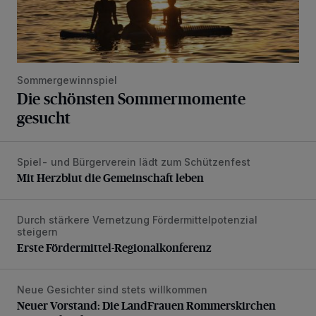
Sommergewinnspiel
Die schönsten Sommermomente
gesucht
Spiel- und Bürgerverein lädt zum Schützenfest
Mit Herzblut die Gemeinschaft leben
Mit Herzblut die Gemeinschaft leben
Durch stärkere Vernetzung Fördermittelpotenzial
Erste Fördermittel-Regionalkonferenz
steigern
Erste Fördermittel-Regionalkonferenz
Neue Gesichter sind stets willkommen
Neuer Vorstand: Die LandFrauen Rommerskirchen starten 
Neuer Vorstand: Die LandFrauen Rommerskirchen