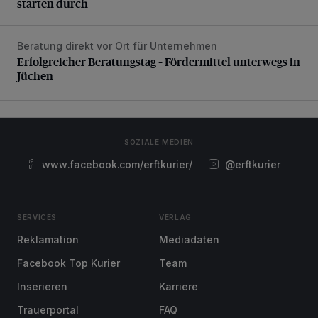
starten durch
Beratung direkt vor Ort für Unternehmen
Erfolgreicher Beratungstag – Fördermittel unterwegs in Jü
Erfolgreicher Beratungstag – Fördermittel unterwegs in
Jüchen
SOZIALE MEDIEN
www.facebook.com/erftkurier/
@erftkurier
SERVICES
VERLAG
Reklamation
Mediadaten
Facebook Top Kurier
Team
Inserieren
Karriere
Trauerportal
FAQ