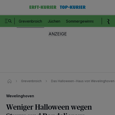
Grevenbroich
Jüchen
Sommergewinnspiel
Romm
Grevenbroich
Das Halloween-Haus von Wevelinghoven
Wevelinghoven
Weniger Halloween wegen