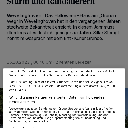
Sturm und Randalierern
Wevelinghoven
·
Das Halloween-Haus am „Grünen
Weg“ in Wevelinghoven hat in den vergangenen Jahren
stadtweite Bekanntheit erreicht. In diesem Jahr muss
allerdings alles deutlich geringer ausfallen. Silke Stampf
nennt im Gespräch mit dem Erft-Kurier Gründe.
Wir und unsere
218
-Partner speichern und greifen auf personenbezogene Daten
wie Browserdaten oder eindeutige Kennungen auf Ihrem Gerät zu. Durch Auswahl
von OK aktivieren Sie Tracking-Technologien für die unter „Wir und unsere
Partner verarbeiten Daten, um Ihnen Dienste bereitzustellen“ aufgeführten
Zwecke. Wenn Tracker deaktiviert sind, sind manche Inhalte und Anzeigen
möglicherweise nicht mehr so relevant für Sie. Sie können dieses Menü jederzeit
15.10.2022 , 00:46 Uhr
2 Minuten Lesezeit
wieder aufrufen, um Ihre Einstellungen zu ändern oder Ihre Einwilligung zu
widerrufen, indem Sie auf den Link Einstellungen oder Ablehnen am unteren
Rand der Webseite klicken. Ihre Einstellungen gelten innerhalb unseres Website.
Weitere Informationen finden Sie in unserer Datenschutzerklärung.
Ihre Zustimmung umfasst alle erft-kurier.de-Seiten und schließt gem. Art. 49
Abs. 1 S. 1 lit. a DSGVO auch die Datenverarbeitung außerhalb des EWR, z.B. in
den USA ein.
Wir und unsere Partner verarbeiten Daten, um Folgendes
bereitzustellen:
Verwendung genauer Standortdaten. Endgeräteeigenschaften zur Identifikation
aktiv abfragen. Speichern von oder Zugriff auf Informationen auf einem Endgerät.
Personalisierte Werbung und Inhalte, Messung von Werbeleistung und der
Performance von Inhalten, Zielgruppenforschung sowie Entwicklung und
Verbesserung von Angeboten.