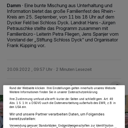
Damm
·
Eine bunte Mischung aus Unterhaltung und
Information bietet das große Familienfest des Rhein-
Kreis am 25. September, von 11 bis 18 Uhr auf dem
Dycker Feld bei Schloss Dyck. Landrat Hans-Jürgen
Petrauschke stellte das Programm zusammen mit
Familienbüro-Leiterin Petra Fliegen, Jens Spanjer vom
Vorstand der „Stiftung Schloss Dyck“ und Organisator
Frank Küpping vor.
Wir und unsere
218
-Partner speichern und greifen auf personenbezogene Daten
wie Browserdaten oder eindeutige Kennungen auf Ihrem Gerät zu. Durch Auswahl
von OK aktivieren Sie Tracking-Technologien für die unter „Wir und unsere
Partner verarbeiten Daten, um Ihnen Dienste bereitzustellen“ aufgeführten
20.09.2022 , 09:57 Uhr
2 Minuten Lesezeit
Zwecke. Wenn Tracker deaktiviert sind, sind manche Inhalte und Anzeigen
möglicherweise nicht mehr so relevant für Sie. Sie können dieses Menü jederzeit
wieder aufrufen, um Ihre Einstellungen zu ändern oder Ihre Einwilligung zu
widerrufen, indem Sie auf den Link Einstellungen oder Ablehnen am unteren
Rand der Webseite klicken. Ihre Einstellungen gelten innerhalb unseres Website.
Weitere Informationen finden Sie in unserer Datenschutzerklärung.
Ihre Zustimmung umfasst alle erft-kurier.de-Seiten und schließt gem. Art. 49
Abs. 1 S. 1 lit. a DSGVO auch die Datenverarbeitung außerhalb des EWR, z.B. in
den USA ein.
Wir und unsere Partner verarbeiten Daten, um Folgendes
bereitzustellen:
Verwendung genauer Standortdaten. Endgeräteeigenschaften zur Identifikation