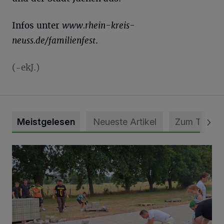
Infos unter
www.rhein-kreis-
neuss.de/familienfest
.
(-ekJ.)
Meistgelesen
Neueste Artikel
Zum Thema
Pünktlich zum Schützenfest den Weg zum Festzelt geebne