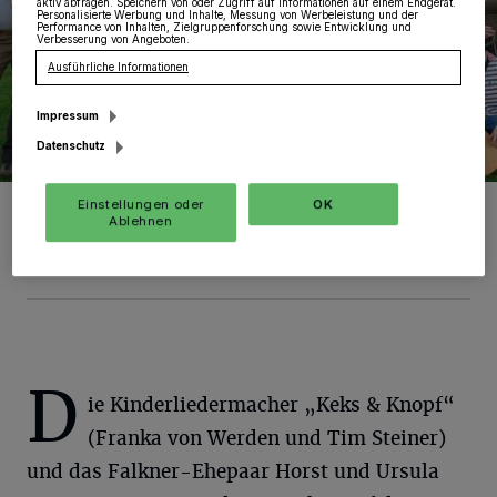
aktiv abfragen. Speichern von oder Zugriff auf Informationen auf einem Endgerät.
Personalisierte Werbung und Inhalte, Messung von Werbeleistung und der
Performance von Inhalten, Zielgruppenforschung sowie Entwicklung und
Verbesserung von Angeboten.
Ausführliche Informationen
Impressum
Datenschutz
Sie stellten das Programm zum Familienfest vor (von links): Horst
Einstellungen oder
OK
Brings, Petra Fliegen, Jens Spanjer, Landrat Hans-Jürgen
Ablehnen
Petrauschke, Frank Küpping, Keks & Knopf und Ursula Brings.
Foto: RKN
D
ie Kinderliedermacher „Keks & Knopf“
(Franka von Werden und Tim Steiner)
und das Falkner-Ehepaar Horst und Ursula