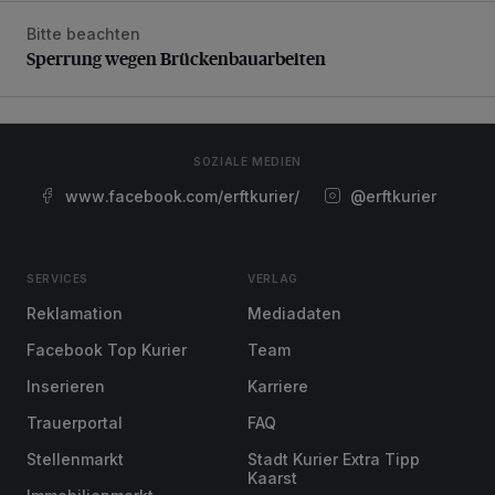
Bitte beachten
Sperrung wegen Brückenbauarbeiten
Sperrung wegen Brückenbauarbeiten
SOZIALE MEDIEN
www.facebook.com/erftkurier/
@erftkurier
SERVICES
VERLAG
Reklamation
Mediadaten
Facebook Top Kurier
Team
Inserieren
Karriere
Trauerportal
FAQ
Stellenmarkt
Stadt Kurier Extra Tipp
Kaarst