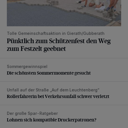
Tolle Gemeinschaftsaktion in Gierath/Gubberath
Pünktlich zum Schützenfest den Weg
zum Festzelt geebnet
Sommergewinnspiel
Die schönsten Sommermomente gesucht
Die schönsten Sommermomente gesucht
Unfall auf der Straße „Auf dem Leuchtenberg“
Rollerfahrerin bei Verkehrsunfall schwer verletzt
Rollerfahrerin bei Verkehrsunfall schwer verletzt
Der große Spar-Ratgeber
Lohnen sich kompatible Druckerpatronen?
Lohnen sich kompatible Druckerpatronen?