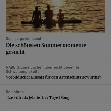
Sommergewinnspiel
Die schönsten Sommermomente
gesucht
NABU Gruppe Jüchen überreicht begehrte
Vorbildlicher Einsatz für den Artenschutz gewürdigt
Schwalbenplakette
Vorbildlicher Einsatz für den Artenschutz gewürdigt
Reinhören
„Loss dir nix jefalle“ in 7 Tage 1 Song
„Loss dir nix jefalle“ in 7 Tage 1 Song