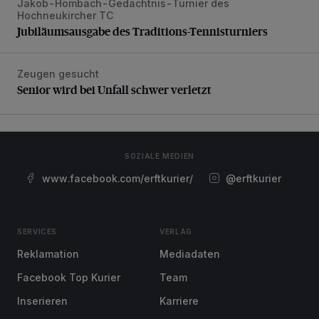
Jakob-Hombach-Gedächtnis-Turnier des
Jubiläumsausgabe des Traditions-Tennisturniers
Hochneukircher TC
Jubiläumsausgabe des Traditions-Tennisturniers
Zeugen gesucht
Senior wird bei Unfall schwer verletzt
Senior wird bei Unfall schwer verletzt
SOZIALE MEDIEN
www.facebook.com/erftkurier/
@erftkurier
SERVICES
VERLAG
Reklamation
Mediadaten
Facebook Top Kurier
Team
Inserieren
Karriere