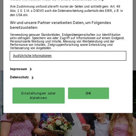
Wevelinghoven
·
Bei besten Wetterbedingungen hat
Ihre Zustimmung umfasst alle erft-kurier.de-Seiten und schließt gem. Art. 49
der Bürger-Schützen-Verein Wevelinghoven seinen
Abs. 1 S. 1 lit. a DSGVO auch die Datenverarbeitung außerhalb des EWR, z.B. in
den USA ein.
traditionellen Königsvogelschuss abgehalten.
Wir und unsere Partner verarbeiten Daten, um Folgendes
bereitzustellen:
Verwendung genauer Standortdaten. Endgeräteeigenschaften zur Identifikation
aktiv abfragen. Speichern von oder Zugriff auf Informationen auf einem Endgerät.
Personalisierte Werbung und Inhalte, Messung von Werbeleistung und der
12.07.2024 , 10:37 Uhr
Eine Minute Lesezeit
Performance von Inhalten, Zielgruppenforschung sowie Entwicklung und
Verbesserung von Angeboten.
Ausführliche Informationen
Impressum
Datenschutz
Einstellungen oder
OK
Ablehnen