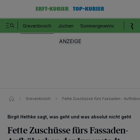
Grevenbroich
Jüchen
Sommergewinnspiel
Romm
Grevenbroich
Fette Zuschüsse fürs Fassaden- Aufhübsc
Birgit Hethke sagt, was geht und was absolut nicht geht
Fette Zuschüsse fürs Fassaden-