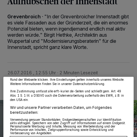
Aufhübschen der Innenstadt
Grevenbroich
·
"In der Grevenbroicher Innenstadt gibt
es viele Fassaden aus der Gründerzeit, die ein enormes
Potenzial bieten, wenn irgendjemand endlich mal aktiv
werden würde." Birgit Hethke, Architektin aus
Wuppertal und "Modernisierungsberaterin" für die
Wir und unsere
218
-Partner speichern und greifen auf personenbezogene Daten
Innenstadt, spricht ganz klare Worte.
wie Browserdaten oder eindeutige Kennungen auf Ihrem Gerät zu. Durch Auswahl
von OK aktivieren Sie Tracking-Technologien für die unter „Wir und unsere
Partner verarbeiten Daten, um Ihnen Dienste bereitzustellen“ aufgeführten
Zwecke. Wenn Tracker deaktiviert sind, sind manche Inhalte und Anzeigen
möglicherweise nicht mehr so relevant für Sie. Sie können dieses Menü jederzeit
wieder aufrufen, um Ihre Einstellungen zu ändern oder Ihre Einwilligung zu
26.07.2016 , 12:55 Uhr
2 Minuten Lesezeit
widerrufen, indem Sie auf den Link Einstellungen oder Ablehnen am unteren
Rand der Webseite klicken. Ihre Einstellungen gelten innerhalb unseres Website.
Weitere Informationen finden Sie in unserer Datenschutzerklärung.
Ihre Zustimmung umfasst alle erft-kurier.de-Seiten und schließt gem. Art. 49
Abs. 1 S. 1 lit. a DSGVO auch die Datenverarbeitung außerhalb des EWR, z.B. in
den USA ein.
Wir und unsere Partner verarbeiten Daten, um Folgendes
bereitzustellen:
Verwendung genauer Standortdaten. Endgeräteeigenschaften zur Identifikation
aktiv abfragen. Speichern von oder Zugriff auf Informationen auf einem Endgerät.
Personalisierte Werbung und Inhalte, Messung von Werbeleistung und der
Performance von Inhalten, Zielgruppenforschung sowie Entwicklung und
Verbesserung von Angeboten.