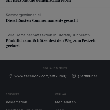
Mit Herzblut die Gemeinschaft leben
Sommergewinnspiel
Die schönsten Sommermomente gesucht
Die schönsten Sommermomente gesucht
Tolle Gemeinschaftsaktion in Gierath/Gubberath
Pünktlich zum Schützenfest den Weg zum Festzelt geebne
Pünktlich zum Schützenfest den Weg zum Festzelt
geebnet
SOZIALE MEDIEN
www.facebook.com/erftkurier/
@erftkurier
SERVICES
VERLAG
Reklamation
Mediadaten