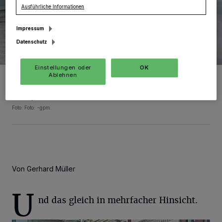
Ausführliche Informationen
Impressum
Datenschutz
Einstellungen oder
OK
Kennen sich mit schicker Fassade aus: Knud Gerdes (für die
Ablehnen
Anträge zuständig), Beraterin Birgit Hethke und Stadtplanerin
Dorothea Rendel (von links) warten auf die Ideen der Eigentümer in
der City.
Foto: Foto: -gpm.
Von Gerhard Müller
U
nd das gleich in mehrfacher Hinsicht.