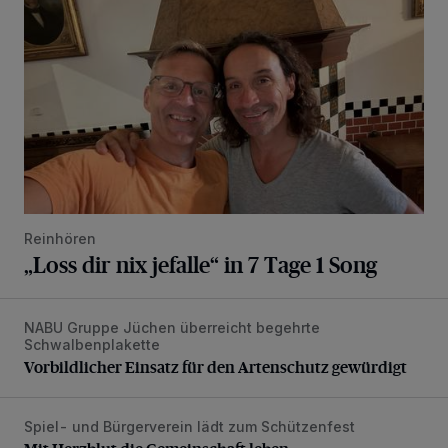
Reinhören
„Loss dir nix jefalle“ in 7 Tage 1 Song
NABU Gruppe Jüchen überreicht begehrte
Vorbildlicher Einsatz für den Artenschutz gewürdigt
Schwalbenplakette
Vorbildlicher Einsatz für den Artenschutz gewürdigt
Spiel- und Bürgerverein lädt zum Schützenfest
Mit Herzblut die Gemeinschaft leben