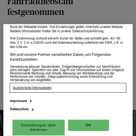
Fahrraddiebstahl
von OK aktivieren Sie Tracking-Technologien für die unter „Wir und unsere
Partner verarbeiten Daten, um Ihnen Dienste bereitzustellen“ aufgeführten
festgenommen
Zwecke. Wenn Tracker deaktiviert sind, sind manche Inhalte und Anzeigen
möglicherweise nicht mehr so relevant für Sie. Sie können dieses Menü jederzeit
wieder aufrufen, um Ihre Einstellungen zu ändern oder Ihre Einwilligung zu
widerrufen, indem Sie auf den Link Einstellungen oder Ablehnen am unteren
Gustorf
·
In der Nacht zu Montag befuhren zivile
Rand der Webseite klicken. Ihre Einstellungen gelten innerhalb unseres Website.
Weitere Informationen finden Sie in unserer Datenschutzerklärung.
Polizeibeamte die Ortslage Gustorf in Grevenbroich.
Dabei stellten sie gegen 00.45 Uhr zwei männliche
Ihre Zustimmung umfasst alle erft-kurier.de-Seiten und schließt gem. Art. 49
Abs. 1 S. 1 lit. a DSGVO auch die Datenverarbeitung außerhalb des EWR, z.B. in
Personen auf Fahrrädern fest, die sich bei Erblicken des
den USA ein.
Fahrzeuges offensichtlich in einem Gebüsch
Wir und unsere Partner verarbeiten Daten, um Folgendes
verstecken wollten.
bereitzustellen:
Verwendung genauer Standortdaten. Endgeräteeigenschaften zur Identifikation
aktiv abfragen. Speichern von oder Zugriff auf Informationen auf einem Endgerät.
Personalisierte Werbung und Inhalte, Messung von Werbeleistung und der
Performance von Inhalten, Zielgruppenforschung sowie Entwicklung und
Verbesserung von Angeboten.
25.10.2022 , 14:37 Uhr
Eine Minute Lesezeit
Ausführliche Informationen
Impressum
Datenschutz
Einstellungen oder
OK
Ablehnen