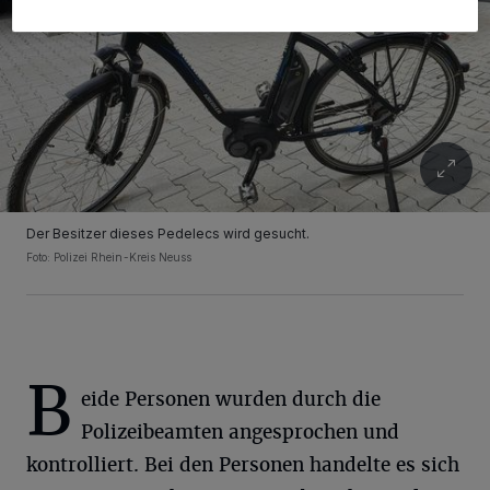
Der Besitzer dieses Pedelecs wird gesucht.
Foto: Polizei Rhein-Kreis Neuss
B
eide Personen wurden durch die
Polizeibeamten angesprochen und
kontrolliert. Bei den Personen handelte es sich