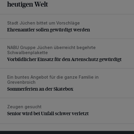
heutigen Welt
Stadt Jüchen bittet um Vorschläge
Ehrenamtler sollen gewürdigt werden
Ehrenamtler sollen gewürdigt werden
NABU Gruppe Jüchen überreicht begehrte
Vorbildlicher Einsatz für den Artenschutz gewürdigt
Schwalbenplakette
Vorbildlicher Einsatz für den Artenschutz gewürdigt
Ein buntes Angebot für die ganze Familie in
Sommerferien an der Skatebox
Grevenbroich
Sommerferien an der Skatebox
Zeugen gesucht
Senior wird bei Unfall schwer verletzt
Senior wird bei Unfall schwer verletzt