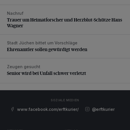
Nachruf
Trauer um Heimatforscher und Herzblut-Schütze Hans W
Trauer um Heimatforscher und Herzblut-Schütze Hans
Wagner
Stadt Jüchen bittet um Vorschläge
Ehrenamtler sollen gewürdigt werden
Ehrenamtler sollen gewürdigt werden
Zeugen gesucht
Senior wird bei Unfall schwer verletzt
Senior wird bei Unfall schwer verletzt
SOZIALE MEDIEN
www.facebook.com/erftkurier/
@erftkurier