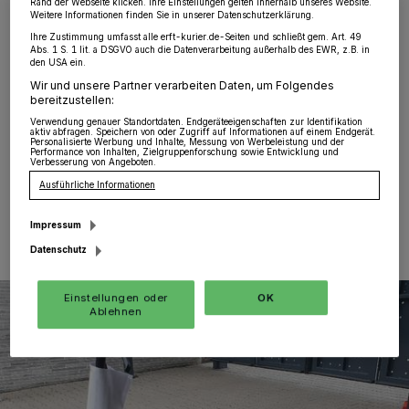
Versicherungskennzeichen
Rand der Webseite klicken. Ihre Einstellungen gelten innerhalb unseres Website.
Weitere Informationen finden Sie in unserer Datenschutzerklärung.
Ihre Zustimmung umfasst alle erft-kurier.de-Seiten und schließt gem. Art. 49
Südstadt
·
Polizeibeamte der Polizeiwache
Abs. 1 S. 1 lit. a DSGVO auch die Datenverarbeitung außerhalb des EWR, z.B. in
den USA ein.
Grevenbroich kontrollierten am Freitag auf der
Kolpingstraße in der Südstadt einen 23-jährigen
Wir und unsere Partner verarbeiten Daten, um Folgendes
bereitzustellen:
Grevenbroicher auf einem E-Scooter, da an diesem
kein Versicherungskennzeichen angebracht war.
Verwendung genauer Standortdaten. Endgeräteeigenschaften zur Identifikation
aktiv abfragen. Speichern von oder Zugriff auf Informationen auf einem Endgerät.
Personalisierte Werbung und Inhalte, Messung von Werbeleistung und der
Performance von Inhalten, Zielgruppenforschung sowie Entwicklung und
Verbesserung von Angeboten.
Ausführliche Informationen
18.10.2022 , 16:06 Uhr
Eine Minute Lesezeit
Impressum
Datenschutz
Einstellungen oder
OK
Ablehnen