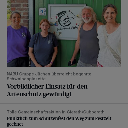
NABU Gruppe Jüchen überreicht begehrte
Schwalbenplakette
Vorbildlicher Einsatz für den
Artenschutz gewürdigt
Tolle Gemeinschaftsaktion in Gierath/Gubberath
Pünktlich zum Schützenfest den Weg zum Festzelt geebne
Pünktlich zum Schützenfest den Weg zum Festzelt
geebnet