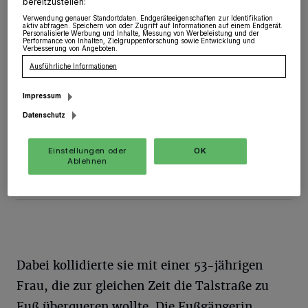
bereitzustellen:
Verwendung genauer Standortdaten. Endgeräteeigenschaften zur Identifikation
Kapellen
·
Bei einem Verkehrsunfall am Montagmorgen
aktiv abfragen. Speichern von oder Zugriff auf Informationen auf einem Endgerät.
Personalisierte Werbung und Inhalte, Messung von Werbeleistung und der
(16.04.) verletzte sich eine Fußgängerin schwer. Nach
Performance von Inhalten, Zielgruppenforschung sowie Entwicklung und
Verbesserung von Angeboten.
ersten Erkenntnissen der Polizei beabsichtigte eine 26-
Jährige, gegen 09:35 Uhr, mit ihrem Pkw Opel von der
Ausführliche Informationen
Friedrichstraße nach links auf die Talstraße abzubiegen.
Impressum
Datenschutz
16.04.2018 , 14:34 Uhr
Eine Minute Lesezeit
Einstellungen oder
OK
Ablehnen
Dabei kollidierte sie mit einer 53-jährigen
Frau, die zur gleichen Zeit die Talstraße zu
Fuß überqueren wollte. Die Fußgängerin