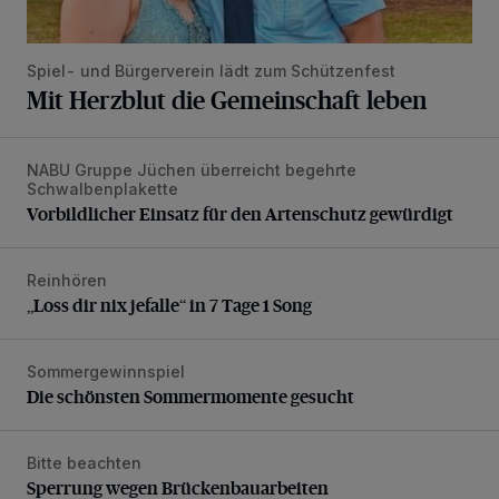
Spiel- und Bürgerverein lädt zum Schützenfest
Mit Herzblut die Gemeinschaft leben
NABU Gruppe Jüchen überreicht begehrte
Vorbildlicher Einsatz für den Artenschutz gewürdigt
Schwalbenplakette
Vorbildlicher Einsatz für den Artenschutz gewürdigt
Reinhören
„Loss dir nix jefalle“ in 7 Tage 1 Song
„Loss dir nix jefalle“ in 7 Tage 1 Song
Sommergewinnspiel
Die schönsten Sommermomente gesucht
Die schönsten Sommermomente gesucht
Bitte beachten
Sperrung wegen Brückenbauarbeiten
Sperrung wegen Brückenbauarbeiten