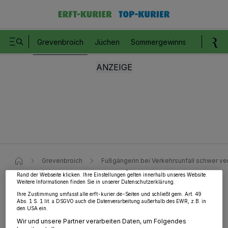
Grevenbroich
Jüchen
Sommergewinnspiel
Romm
Wir und unsere
218
-Partner speichern und greifen auf personenbezogene Daten
wie Browserdaten oder eindeutige Kennungen auf Ihrem Gerät zu. Durch Auswahl
von OK aktivieren Sie Tracking-Technologien für die unter „Wir und unsere
Partner verarbeiten Daten, um Ihnen Dienste bereitzustellen“ aufgeführten
Zwecke. Wenn Tracker deaktiviert sind, sind manche Inhalte und Anzeigen
möglicherweise nicht mehr so relevant für Sie. Sie können dieses Menü jederzeit
Grevenbroich
Fußgängerin bei Verkehrsunfall schwer ver
wieder aufrufen, um Ihre Einstellungen zu ändern oder Ihre Einwilligung zu
widerrufen, indem Sie auf den Link Einstellungen oder Ablehnen am unteren
Rand der Webseite klicken. Ihre Einstellungen gelten innerhalb unseres Website.
Weitere Informationen finden Sie in unserer Datenschutzerklärung.
Ihre Zustimmung umfasst alle erft-kurier.de-Seiten und schließt gem. Art. 49
Fußgängerin bei Verkehrsunfall
Abs. 1 S. 1 lit. a DSGVO auch die Datenverarbeitung außerhalb des EWR, z.B. in
den USA ein.
schwer verletzt
Wir und unsere Partner verarbeiten Daten, um Folgendes