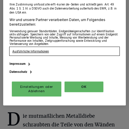
Jacke gesucht
Ihre Zustimmung umfasst alle erft-kurier.de-Seiten und schließt gem. Art. 49
Abs. 1 S. 1 lit. a DSGVO auch die Datenverarbeitung außerhalb des EWR, z.B. in
den USA ein.
Grevenbroich
·
Irgendwann in den Nächten von
Wir und unsere Partner verarbeiten Daten, um Folgendes
Montag (09.04.) auf Dienstag (10.04.) und Dienstag
bereitzustellen:
(10.04.) auf Mittwoch (11.04.) stahlen Unbekannte in
Verwendung genauer Standortdaten. Endgeräteeigenschaften zur Identifikation
Grevenbroich und Meerbusch an mehreren
aktiv abfragen. Speichern von oder Zugriff auf Informationen auf einem Endgerät.
Wohnhäusern Klingelschilder/-platten aus Messing.
Personalisierte Werbung und Inhalte, Messung von Werbeleistung und der
Performance von Inhalten, Zielgruppenforschung sowie Entwicklung und
Verbesserung von Angeboten.
Ausführliche Informationen
16.04.2018 , 08:15 Uhr
Eine Minute Lesezeit
Impressum
Datenschutz
Einstellungen oder
OK
Ablehnen
D
ie mutmaßlichen Metalldiebe
schraubten die Teile von den Wänden