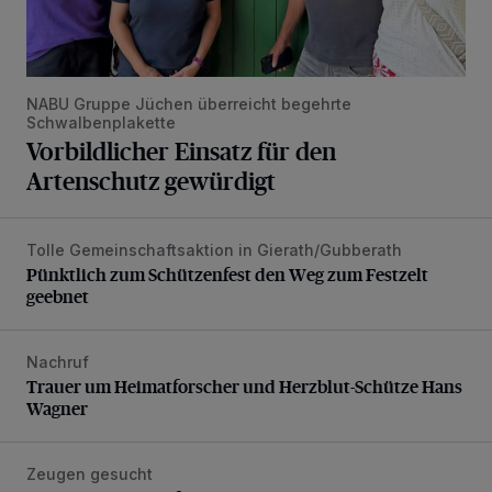
NABU Gruppe Jüchen überreicht begehrte
Schwalbenplakette
Vorbildlicher Einsatz für den
Artenschutz gewürdigt
Tolle Gemeinschaftsaktion in Gierath/Gubberath
Pünktlich zum Schützenfest den Weg zum Festzelt geebne
Pünktlich zum Schützenfest den Weg zum Festzelt
geebnet
Nachruf
Trauer um Heimatforscher und Herzblut-Schütze Hans W
Trauer um Heimatforscher und Herzblut-Schütze Hans
Wagner
Zeugen gesucht
Senior wird bei Unfall schwer verletzt