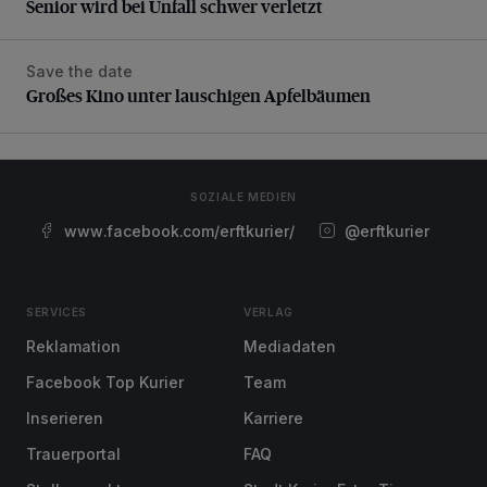
Senior wird bei Unfall schwer verletzt
Save the date
Großes Kino unter lauschigen Apfelbäumen
Großes Kino unter lauschigen Apfelbäumen
SOZIALE MEDIEN
www.facebook.com/erftkurier/
@erftkurier
SERVICES
VERLAG
Reklamation
Mediadaten
Facebook Top Kurier
Team
Inserieren
Karriere
Trauerportal
FAQ