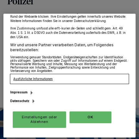
Polizei
möglicherweise nicht mehr so relevant für Sie. Sie können dieses Menü jederzeit
wieder aufrufen, um Ihre Einstellungen zu ändern oder Ihre Einwilligung zu
widerrufen, indem Sie auf den Link Einstellungen oder Ablehnen am unteren
Grevenbroich
·
Ein 24 Jahre alter Autofahrer aus
Rand der Webseite klicken. Ihre Einstellungen gelten innerhalb unseres Website.
Weitere Informationen finden Sie in unserer Datenschutzerklärung.
Grevenbroich hat sich am gestrigen Donnerstag gegen
16.40 Uhr einer Verkehrskontrolle durch die Polizei
Ihre Zustimmung umfasst alle erft-kurier.de-Seiten und schließt gem. Art. 49
Abs. 1 S. 1 lit. a DSGVO auch die Datenverarbeitung außerhalb des EWR, z.B. in
entzogen. Eine Streifenwagenbesatzung gab dem
den USA ein.
Mann in seinem BMW auf Rheydter Straße Zeichen
Wir und unsere Partner verarbeiten Daten, um Folgendes
zum Anhalten. Die Weisungen ignorierte der Autofahrer
bereitzustellen:
und gab Gas.
Verwendung genauer Standortdaten. Endgeräteeigenschaften zur Identifikation
aktiv abfragen. Speichern von oder Zugriff auf Informationen auf einem Endgerät.
Personalisierte Werbung und Inhalte, Messung von Werbeleistung und der
Performance von Inhalten, Zielgruppenforschung sowie Entwicklung und
Verbesserung von Angeboten.
06.02.2026 , 13:40 Uhr
Eine Minute Lesezeit
Ausführliche Informationen
Impressum
Datenschutz
Einstellungen oder
OK
Ablehnen