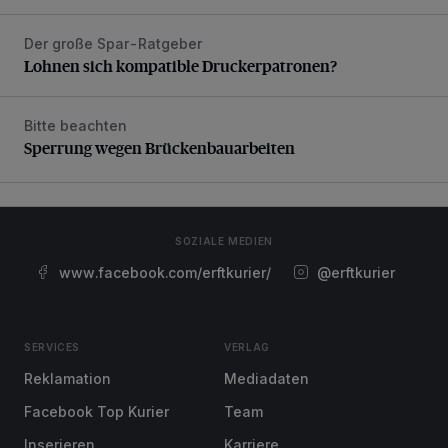
Der große Spar-Ratgeber
Lohnen sich kompatible Druckerpatronen?
Lohnen sich kompatible Druckerpatronen?
Bitte beachten
Sperrung wegen Brückenbauarbeiten
Sperrung wegen Brückenbauarbeiten
SOZIALE MEDIEN
www.facebook.com/erftkurier/
@erftkurier
SERVICES
VERLAG
Reklamation
Mediadaten
Facebook Top Kurier
Team
Inserieren
Karriere