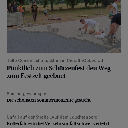
Tolle Gemeinschaftsaktion in Gierath/Gubberath
Pünktlich zum Schützenfest den Weg
zum Festzelt geebnet
Sommergewinnspiel
Die schönsten Sommermomente gesucht
Die schönsten Sommermomente gesucht
Unfall auf der Straße „Auf dem Leuchtenberg“
Rollerfahrerin bei Verkehrsunfall schwer verletzt
Rollerfahrerin bei Verkehrsunfall schwer verletzt