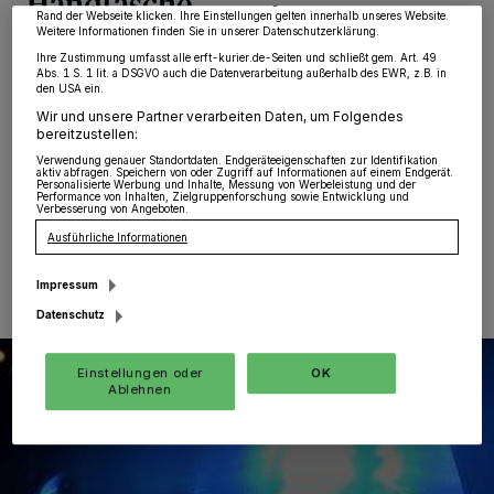
Handtasche
widerrufen, indem Sie auf den Link Einstellungen oder Ablehnen am unteren
Rand der Webseite klicken. Ihre Einstellungen gelten innerhalb unseres Website.
Weitere Informationen finden Sie in unserer Datenschutzerklärung.
Grevenbroich
·
Am gestrigen Montag gegen 12.35
Ihre Zustimmung umfasst alle erft-kurier.de-Seiten und schließt gem. Art. 49
Abs. 1 S. 1 lit. a DSGVO auch die Datenverarbeitung außerhalb des EWR, z.B. in
Uhr wurde einer 78 Jahre alten Frau im Grevenbroicher
den USA ein.
Bend, etwa in Höhe des „Schneckenhauses“, die
Wir und unsere Partner verarbeiten Daten, um Folgendes
Handtasche entwendet. Die Täter flüchteten zu Fuß in
bereitzustellen:
Richtung „Im Ried“.
Verwendung genauer Standortdaten. Endgeräteeigenschaften zur Identifikation
aktiv abfragen. Speichern von oder Zugriff auf Informationen auf einem Endgerät.
Personalisierte Werbung und Inhalte, Messung von Werbeleistung und der
Performance von Inhalten, Zielgruppenforschung sowie Entwicklung und
Verbesserung von Angeboten.
23.12.2025 , 10:06 Uhr
Eine Minute Lesezeit
Ausführliche Informationen
Impressum
Datenschutz
Einstellungen oder
OK
Ablehnen