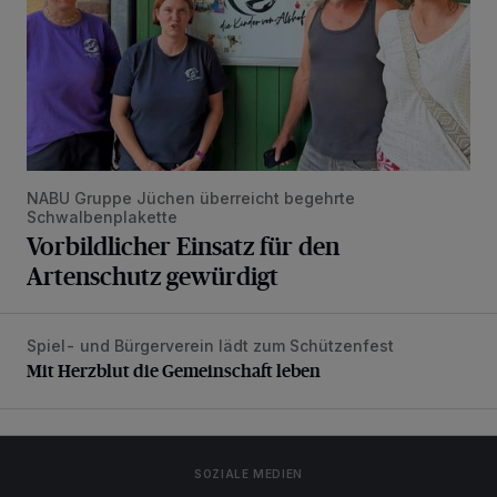
NABU Gruppe Jüchen überreicht begehrte
Schwalbenplakette
Vorbildlicher Einsatz für den
Artenschutz gewürdigt
Spiel- und Bürgerverein lädt zum Schützenfest
Mit Herzblut die Gemeinschaft leben
Mit Herzblut die Gemeinschaft leben
SOZIALE MEDIEN