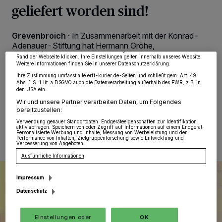
Wir und unsere
218
-Partner speichern und greifen auf personenbezogene Daten
geliefert worden sind!
wie Browserdaten oder eindeutige Kennungen auf Ihrem Gerät zu. Durch Auswahl
von OK aktivieren Sie Tracking-Technologien für die unter „Wir und unsere
Partner verarbeiten Daten, um Ihnen Dienste bereitzustellen“ aufgeführten
Zwecke. Wenn Tracker deaktiviert sind, sind manche Inhalte und Anzeigen
Grevenbroich
·
In Zusammenarbeit mit der Konrad-
möglicherweise nicht mehr so relevant für Sie. Sie können dieses Menü jederzeit
wieder aufrufen, um Ihre Einstellungen zu ändern oder Ihre Einwilligung zu
Adenauer-Stiftung hat Hermann Gröhe,
widerrufen, indem Sie auf den Link Einstellungen oder Ablehnen am unteren
Bundesminister und hiesiger Abgeordneter (Foto), die
Rand der Webseite klicken. Ihre Einstellungen gelten innerhalb unseres Website.
Reihe der „Grevenbroicher Schloss-Gespräche“
Weitere Informationen finden Sie in unserer Datenschutzerklärung.
etabliert. Am 4. November soll das nächste Folgen.
Ihre Zustimmung umfasst alle erft-kurier.de-Seiten und schließt gem. Art. 49
Abs. 1 S. 1 lit. a DSGVO auch die Datenverarbeitung außerhalb des EWR, z.B. in
den USA ein.
Wir und unsere Partner verarbeiten Daten, um Folgendes
bereitzustellen:
21.10.2016 , 19:05 Uhr
Eine Minute Lesezeit
Verwendung genauer Standortdaten. Endgeräteeigenschaften zur Identifikation
aktiv abfragen. Speichern von oder Zugriff auf Informationen auf einem Endgerät.
Personalisierte Werbung und Inhalte, Messung von Werbeleistung und der
Performance von Inhalten, Zielgruppenforschung sowie Entwicklung und
Verbesserung von Angeboten.
Ausführliche Informationen
Impressum
Datenschutz
Einstellungen oder
OK