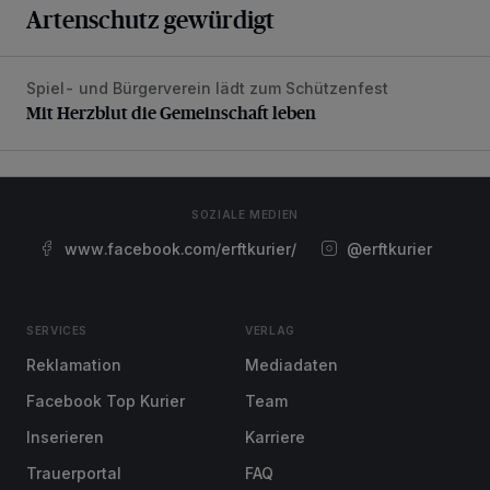
Artenschutz gewürdigt
Spiel- und Bürgerverein lädt zum Schützenfest
Mit Herzblut die Gemeinschaft leben
Mit Herzblut die Gemeinschaft leben
SOZIALE MEDIEN
www.facebook.com/erftkurier/
@erftkurier
SERVICES
VERLAG
Reklamation
Mediadaten
Facebook Top Kurier
Team
Inserieren
Karriere
Trauerportal
FAQ