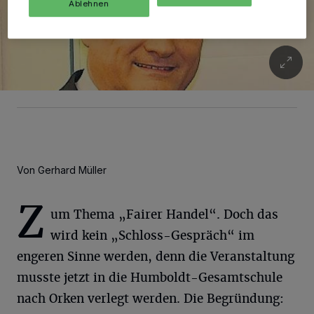
Ablehnen
Von Gerhard Müller
Z
um Thema „Fairer Handel“. Doch das
wird kein „Schloss-Gespräch“ im
engeren Sinne werden, denn die Veranstaltung
musste jetzt in die Humboldt-Gesamtschule
nach Orken verlegt werden. Die Begründung: