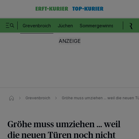
Grevenbroich
Jüchen
Sommergewinnspiel
Romm
Grevenbroich
Gröhe muss umziehen ... weil die neuen Tü
Gröhe muss umziehen ... weil
die neuen Türen noch nicht