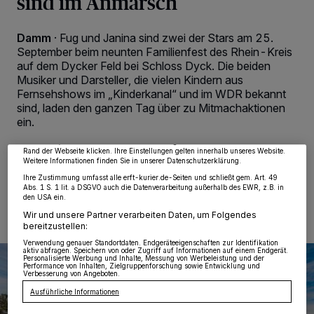
sind im Anmarsch
Damm
·
Fug und Janina sind zwei der Stars am 25.
September beim neunten Familienfest des Rhein-Kreis
auf dem Dycker Feld bei Schloss Dyck. Die beiden
Wir und unsere
218
-Partner speichern und greifen auf personenbezogene Daten
Musiker und Darsteller, die vielen Kindern aus
wie Browserdaten oder eindeutige Kennungen auf Ihrem Gerät zu. Durch Auswahl
Fernsehshows im „Kinderkanal“ und im WDR bekannt
von OK aktivieren Sie Tracking-Technologien für die unter „Wir und unsere
Partner verarbeiten Daten, um Ihnen Dienste bereitzustellen“ aufgeführten
sind, laden den ganzen Tag über zu Mitmachaktionen
Zwecke. Wenn Tracker deaktiviert sind, sind manche Inhalte und Anzeigen
ein.
möglicherweise nicht mehr so relevant für Sie. Sie können dieses Menü jederzeit
wieder aufrufen, um Ihre Einstellungen zu ändern oder Ihre Einwilligung zu
widerrufen, indem Sie auf den Link Einstellungen oder Ablehnen am unteren
Rand der Webseite klicken. Ihre Einstellungen gelten innerhalb unseres Website.
Weitere Informationen finden Sie in unserer Datenschutzerklärung.
Ihre Zustimmung umfasst alle erft-kurier.de-Seiten und schließt gem. Art. 49
30.08.2022 , 11:25 Uhr
2 Minuten Lesezeit
Abs. 1 S. 1 lit. a DSGVO auch die Datenverarbeitung außerhalb des EWR, z.B. in
den USA ein.
Wir und unsere Partner verarbeiten Daten, um Folgendes
bereitzustellen:
Verwendung genauer Standortdaten. Endgeräteeigenschaften zur Identifikation
aktiv abfragen. Speichern von oder Zugriff auf Informationen auf einem Endgerät.
Personalisierte Werbung und Inhalte, Messung von Werbeleistung und der
Performance von Inhalten, Zielgruppenforschung sowie Entwicklung und
Verbesserung von Angeboten.
Ausführliche Informationen