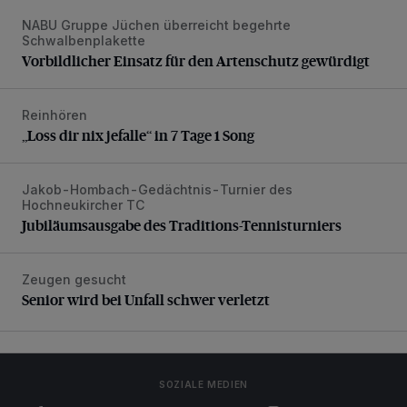
NABU Gruppe Jüchen überreicht begehrte
Vorbildlicher Einsatz für den Artenschutz gewürdigt
Schwalbenplakette
Vorbildlicher Einsatz für den Artenschutz gewürdigt
Reinhören
„Loss dir nix jefalle“ in 7 Tage 1 Song
„Loss dir nix jefalle“ in 7 Tage 1 Song
Jakob-Hombach-Gedächtnis-Turnier des
Jubiläumsausgabe des Traditions-Tennisturniers
Hochneukircher TC
Jubiläumsausgabe des Traditions-Tennisturniers
Zeugen gesucht
Senior wird bei Unfall schwer verletzt
Senior wird bei Unfall schwer verletzt
SOZIALE MEDIEN