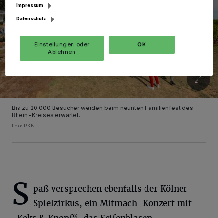
Impressum
Datenschutz
Einstellungen oder
OK
Ablehnen
Bis zu 20 000 Besucher werden beim neunten Familienfest des
Rhein-Kreises erwartet.
Foto: RKN.
S
paß versprechen ebenfalls der Kölner
Spielzirkus, ein Mitmach-Konzert mit