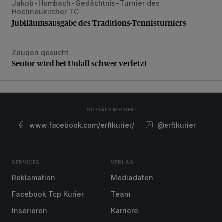
Jakob-Hombach-Gedächtnis-Turnier des
Jubiläumsausgabe des Traditions-Tennisturniers
Hochneukircher TC
Jubiläumsausgabe des Traditions-Tennisturniers
Zeugen gesucht
Senior wird bei Unfall schwer verletzt
Senior wird bei Unfall schwer verletzt
SOZIALE MEDIEN
www.facebook.com/erftkurier/
@erftkurier
SERVICES
VERLAG
Reklamation
Mediadaten
Facebook Top Kurier
Team
Inserieren
Karriere