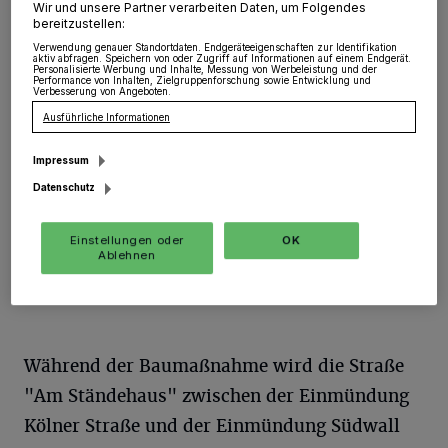
Wir und unsere Partner verarbeiten Daten, um Folgendes
bereitzustellen:
Grevenbroich
·
Ab Montag, 11. März, bis
Verwendung genauer Standortdaten. Endgeräteeigenschaften zur Identifikation
voraussichtlich Freitag, 12. April, erneuert die "NEW
aktiv abfragen. Speichern von oder Zugriff auf Informationen auf einem Endgerät.
Personalisierte Werbung und Inhalte, Messung von Werbeleistung und der
Net"z in Grevenbroich die Gasleitung in der Straße "Am
Performance von Inhalten, Zielgruppenforschung sowie Entwicklung und
Verbesserung von Angeboten.
Ständehaus"/Einmündung Kölner Straße.
Ausführliche Informationen
Impressum
08.03.2019 , 12:41 Uhr
Eine Minute Lesezeit
Datenschutz
Einstellungen oder
OK
Ablehnen
Während der Baumaßnahme wird die Straße
"Am Ständehaus" zwischen der Einmündung
Kölner Straße und der Einmündung Südwall