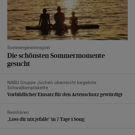
Sommergewinnspiel
Die schönsten Sommermomente
gesucht
NABU Gruppe Jüchen überreicht begehrte
Vorbildlicher Einsatz für den Artenschutz gewürdigt
Schwalbenplakette
Vorbildlicher Einsatz für den Artenschutz gewürdigt
Reinhören
„Loss dir nix jefalle“ in 7 Tage 1 Song
„Loss dir nix jefalle“ in 7 Tage 1 Song