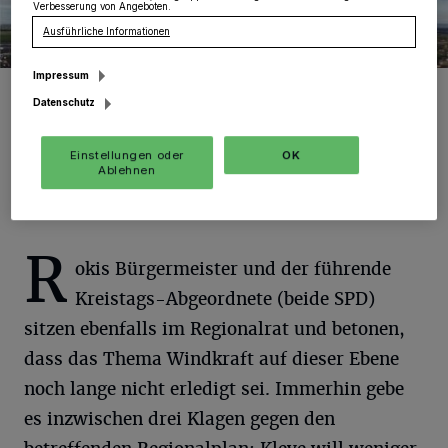
Verbesserung von Angeboten.
Ausführliche Informationen
Impressum
Foto: KV./Repro: KV.
Datenschutz
Einstellungen oder
OK
Ablehnen
Von Gerhard P. Müller
R
okis Bürgermeister und der führende
Kreistags-Abgeordnete (beide SPD)
sitzen ebenfalls im Regionalrat und betonen,
dass das Thema Windkraft auf dieser Ebene
noch lange nicht erledigt sei. Immerhin gebe
es inzwischen drei Klagen gegen den