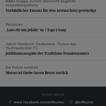
NABU Gruppe Jüchen überreicht begehrte
Vorbildlicher Einsatz für den Artenschutz gewürdigt
Schwalbenplakette
Vorbildlicher Einsatz für den Artenschutz gewürdigt
Reinhören
„Loss dir nix jefalle“ in 7 Tage 1 Song
„Loss dir nix jefalle“ in 7 Tage 1 Song
Jakob-Hombach-Gedächtnis-Turnier des
Jubiläumsausgabe des Traditions-Tennisturniers
Hochneukircher TC
Jubiläumsausgabe des Traditions-Tennisturniers
Die Polizei ermittelt
Motorrad-Diebe lassen Beute zurück
Motorrad-Diebe lassen Beute zurück
SOZIALE MEDIEN
www.facebook.com/erftkurier/
@erftkurier