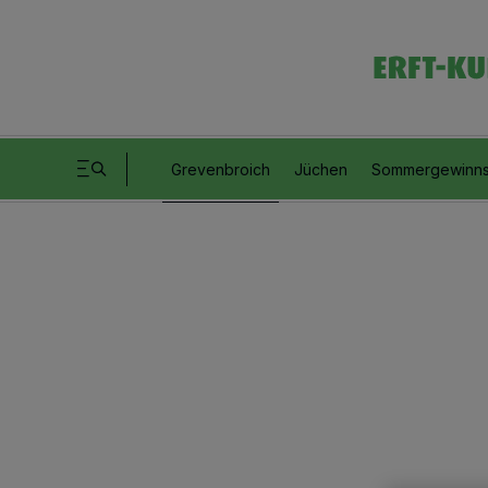
Grevenbroich
Jüchen
Sommergewinns