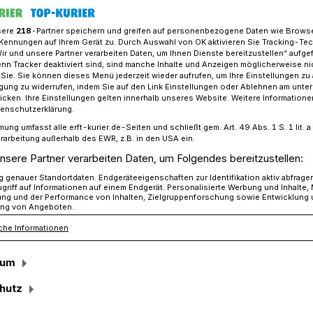
sere
218
-Partner speichern und greifen auf personenbezogene Daten wie Brows
Kennungen auf Ihrem Gerät zu. Durch Auswahl von OK aktivieren Sie Tracking-Te
Wir und unsere Partner verarbeiten Daten, um Ihnen Dienste bereitzustellen“ aufge
er B Erhöhung Grevenbroich
n Tracker deaktiviert sind, sind manche Inhalte und Anzeigen möglicherweise ni
r Sie. Sie können dieses Menü jederzeit wieder aufrufen, um Ihre Einstellungen zu
ligung zu widerrufen, indem Sie auf den Link Einstellungen oder Ablehnen am unte
icken. Ihre Einstellungen gelten innerhalb unseres Website. Weitere Informationen
tenschutzerklärung.
mung umfasst alle erft-kurier.de-Seiten und schließt gem. Art. 49 Abs. 1 S. 1 lit
euer-Erhöhung soll
rarbeitung außerhalb des EWR, z.B. in den USA ein.
nsere Partner verarbeiten Daten, um Folgendes bereitzustellen:
ermieden werden
genauer Standortdaten. Endgeräteeigenschaften zur Identifikation aktiv abfrage
griff auf Informationen auf einem Endgerät. Personalisierte Werbung und Inhalte
ung und der Performance von Inhalten, Zielgruppenforschung sowie Entwicklung
ng von Angeboten.
che Informationen
ahnenübergaben, Geschäftseröffnungen,
ister vertreten lässt. Und immer öfter
sum
es zunehmend schwieriger sei, bei Klaus
kommen. Der nickt. Und sagt, dass es
hutz
de geben würde...