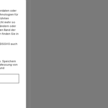
erdaten oder
chnologien für
führten
cht mehr so
 ändern oder
ren Rand der
 finden Sie in
. a DSGVO auch
n. Speichern
, Messung von
 und