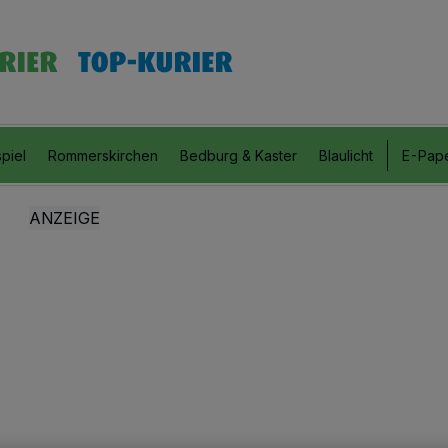
piel
Rommerskirchen
Bedburg & Kaster
Blaulicht
E-Pap